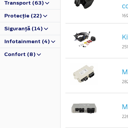
Transport (63)
co
Protecţie (22)
16
Siguranţă (14)
Ki
Infotainment (4)
25
Confort (8)
M
28
M
22