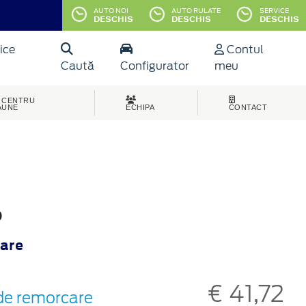
AUTO NOI
AUTO RULATE
SERVICE
DESCHIS
DESCHIS
DESCHIS
ice
Contul
Caută
Configurator
meu
CENTRU
AUNE
ECHIPA
CONTACT
0
care
€ 41,72
i de remorcare