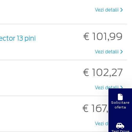
Vezi detalii
€ 101,99
ctor 13 pini
Vezi detalii
€ 102,27
Vezi detalii
Solicitare
€ 167,88
oferta
Vezi detalii
Test Drive