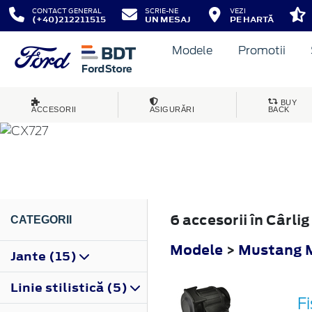
CONTACT GENERAL
SCRIE-NE
VEZI
(+40)212211515
UN MESAJ
PE HARTĂ
Modele
Promotii
MUSTANG MACH-E
BUY
ACCESORII
ASIGURĂRI
BACK
2020
6 accesorii în Câr
CATEGORII
Modele
>
Mustang 
Jante (15)
Linie stilistică (5)
Fi