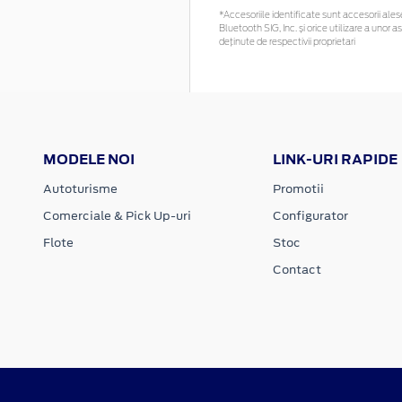
*Accesoriile identificate sunt accesorii alese
Bluetooth SIG, Inc. și orice utilizare a un
deținute de respectivii proprietari
MODELE NOI
LINK-URI RAPIDE
Autoturisme
Promotii
Comerciale & Pick Up-uri
Configurator
Flote
Stoc
Contact