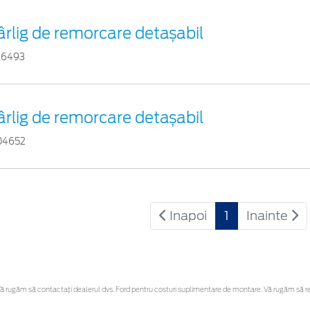
ârlig de remorcare detașabil
16493
ârlig de remorcare detașabil
04652
Inapoi
1
Inainte
 rugăm să contactaţi dealerul dvs. Ford pentru costuri suplimentare de montare. Vă rugăm să rețin