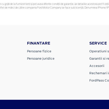
 cu grijă de la furnizori terți și pot avea diferite condiții de garanție, iar detaliile acestora pot f
or astfel de mărci de către compania Ford Motor Company se face sub licență. Denumirea iPhone/iPo
FINANTARE
SERVICE
Persoane fizice
Operatiuni s
Persoane juridice
Garantii si re
Accesorii
Rechemari i
FordPass C