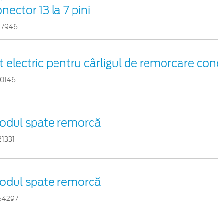
nector 13 la 7 pini
97946
t electric pentru cârligul de remorcare cone
10146
odul spate remorcă
21331
odul spate remorcă
64297