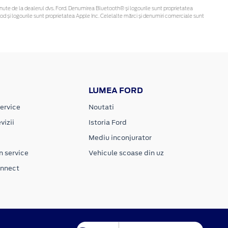
i obținute de la dealerul dvs. Ford. Denumirea Bluetooth® și logourile sunt proprietatea
d și logourile sunt proprietatea Apple Inc. Celelalte mărci și denumiri comerciale sunt
LUMEA FORD
ervice
Noutati
vizii
Istoria Ford
Mediu inconjurator
n service
Vehicule scoase din uz
onnect