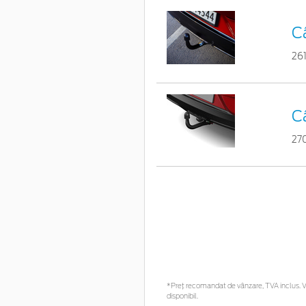
C
26
C
27
*Preţ recomandat de vânzare, TVA inclus. Vă
disponibil.