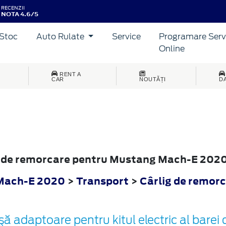
RECENZII
NOTA 4.6/5
Stoc
Auto Rulate
Service
Programare Serv
Online
RENT A
CAR
NOUTĂȚI
D
lig de remorcare pentru Mustang Mach-E 202
Mach-E 2020
>
Transport
>
Cârlig de remor
şă adaptoare pentru kitul electric al bare