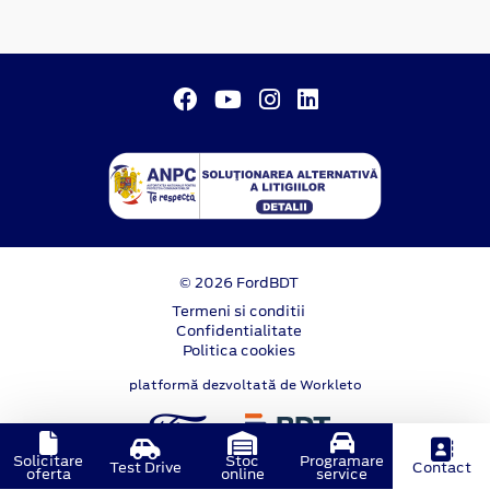
© 2026 FordBDT
Termeni si conditii
Confidentialitate
Politica cookies
platformă dezvoltată de Workleto
Solicitare
Stoc
Programare
Test Drive
Contact
oferta
online
service