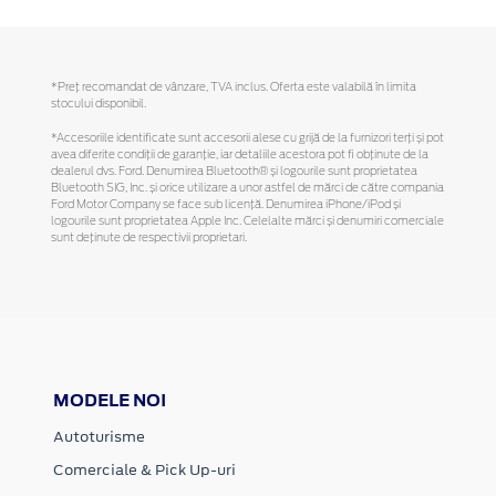
*Preţ recomandat de vânzare, TVA inclus. Oferta este valabilă în limita
stocului disponibil.
*Accesoriile identificate sunt accesorii alese cu grijă de la furnizori terți și pot
avea diferite condiții de garanție, iar detaliile acestora pot fi obținute de la
dealerul dvs. Ford. Denumirea Bluetooth® și logourile sunt proprietatea
Bluetooth SIG, Inc. și orice utilizare a unor astfel de mărci de către compania
Ford Motor Company se face sub licență. Denumirea iPhone/iPod și
logourile sunt proprietatea Apple Inc. Celelalte mărci și denumiri comerciale
sunt deținute de respectivii proprietari.
MODELE NOI
Autoturisme
Comerciale & Pick Up-uri