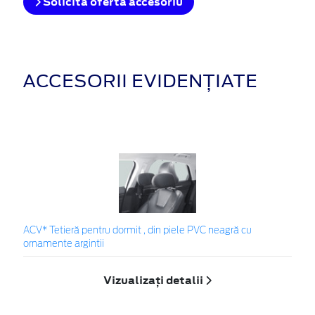
Solicita oferta accesoriu
ACCESORII EVIDENȚIATE
ACV* Tetieră pentru dormit , din piele PVC neagră cu
ornamente argintii
Vizualizați detalii