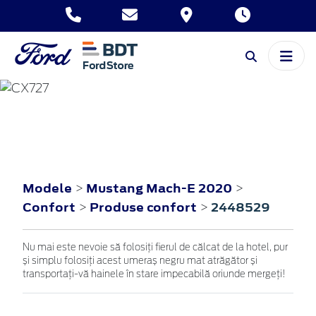
MUSTANG MACH-E
2020
Modele
Mustang Mach-E 2020
>
>
Confort
Produse confort
2448529
>
>
Nu mai este nevoie să folosiți fierul de călcat de la hotel, pur
și simplu folosiți acest umeraș negru mat atrăgător și
transportați-vă hainele în stare impecabilă oriunde mergeți!