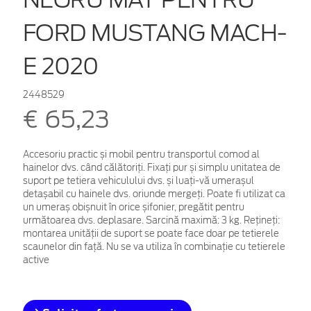
FORD MUSTANG MACH-
E 2020
2448529
€ 65,23
Accesoriu practic și mobil pentru transportul comod al
hainelor dvs. când călătoriți. Fixați pur și simplu unitatea de
suport pe tetiera vehiculului dvs. și luați-vă umerașul
detașabil cu hainele dvs. oriunde mergeți. Poate fi utilizat ca
un umeraș obișnuit în orice șifonier, pregătit pentru
următoarea dvs. deplasare. Sarcină maximă: 3 kg. Rețineți:
montarea unității de suport se poate face doar pe tetierele
scaunelor din față. Nu se va utiliza în combinație cu tetierele
active