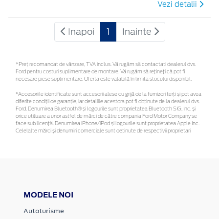
Vezi detalii
Inapoi
1
Inainte
*Preţ recomandat de vânzare, TVA inclus. Vă rugăm să contactaţi dealerul dvs.
Ford pentru costuri suplimentare de montare. Vă rugăm să rețineți că pot fi
necesare piese suplimentare. Oferta este valabilă în limita stocului disponibil.
*Accesoriile identificate sunt accesorii alese cu grijă de la furnizori terți și pot avea
diferite condiții de garanție, iar detaliile acestora pot fi obținute de la dealerul dvs.
Ford. Denumirea Bluetooth® și logourile sunt proprietatea Bluetooth SIG, Inc. și
orice utilizare a unor astfel de mărci de către compania Ford Motor Company se
face sub licență. Denumirea iPhone/iPod și logourile sunt proprietatea Apple Inc.
Celelalte mărci și denumiri comerciale sunt deținute de respectivii proprietari
MODELE NOI
Autoturisme