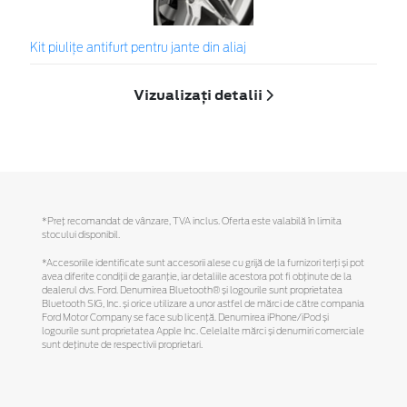
Kit piuliţe antifurt pentru jante din aliaj
Vizualizați detalii
*Preţ recomandat de vânzare, TVA inclus. Oferta este valabilă în limita
stocului disponibil.
*Accesoriile identificate sunt accesorii alese cu grijă de la furnizori terți și pot
avea diferite condiții de garanție, iar detaliile acestora pot fi obținute de la
dealerul dvs. Ford. Denumirea Bluetooth® și logourile sunt proprietatea
Bluetooth SIG, Inc. și orice utilizare a unor astfel de mărci de către compania
Ford Motor Company se face sub licență. Denumirea iPhone/iPod și
logourile sunt proprietatea Apple Inc. Celelalte mărci și denumiri comerciale
sunt deținute de respectivii proprietari.