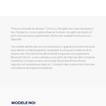
*Preţ recomandat de vânzare, TVA inclus. Vă rugăm să contactaţi dealerul
dvs. Ford pentru costuri suplimentare de montare. Vă rugăm să reţineţi că
pot fi necesare piese suplimentare. Oferta este valabilă în limita stocului
disponibil.
*Accesoriile identificate sunt accesorii alese cu grijă de la furnizori terți și pot
avea diferite condiții de garanție, iar detaliile acestora pot fi obținute de la
dealerul dvs. Ford. Denumirea Bluetooth® și logourile sunt proprietatea
Bluetooth SIG, Inc. și orice utilizare a unor astfel de mărci de către compania
Ford Motor Company se face sub licență. Denumirea iPhone/iPod și
logourile sunt proprietatea Apple Inc. Celelalte mărci și denumiri comerciale
sunt deținute de respectivii proprietari.
MODELE NOI