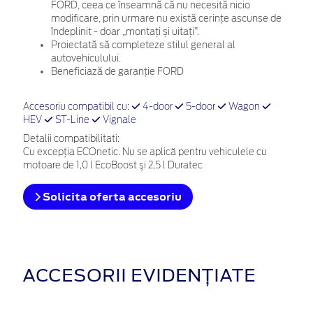
FORD, ceea ce înseamnă că nu necesită nicio
modificare, prin urmare nu există cerințe ascunse de
îndeplinit - doar „montați și uitați”.
Proiectată să completeze stilul general al
autovehiculului.
Beneficiază de garanție FORD
Accesoriu compatibil cu:
4-door
5-door
Wagon
HEV
ST-Line
Vignale
Detalii compatibilitati:
Cu excepția ECOnetic. Nu se aplică pentru vehiculele cu
motoare de 1,0 l EcoBoost şi 2,5 l Duratec
Solicita oferta accesoriu
ACCESORII EVIDENȚIATE