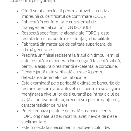
cu accentul pe siguranță:
Oferă soluția perfectă pentru autovehiculul dvs.,
împreună cu certificatul de confirmare (COC).
Fabricată în conformitate cu sistemul de
management al calității DIN ISO 9001
Respectă specificațiile globale ale FORD și este
testată temeinic pentru rezistență și durabilitate.
Fabricată din materiale de calitate superioară, de
ultimă generație.
Prezintă un finisaj rezistent la frigul din timpul iernii și
este testată la expunerea îndelungată la ceață salină,
pentru a asigura o rezistență excelentă la coroziune.
Fiecare jantă este verificată cu raze X pentru
detectarea defectelor de fabricație.
Este examinată pe o perioadă extinsă pe bancurile de
testare, precum și pe autovehicul, pentru a se asigura
menținerea nivelurilor de siguranță pe întreg ciclul de
viață al autovehiculului, precum și a performanțelor și
caracteristicilor de rulare.
Puteți reutiliza piulițele de roată și capacul central
FORD originale, astfel încât nu aveți nevoie de piese
suplimentare.
Este proiectată special pentru autovehiculul dvs.