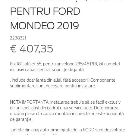
PENTRU FORD
MONDEO 2019
2238321
€ 407,35
8 x 18", offset 55, pentru anvelope 235/45 R18, kit complet
inclusiv capac central şi piuliţe de jantă.
. Include doar janta din aliaj, fără accesorii. Componente
suplimentare sunt necesare pentru instalare.
NOTĂ IMPORTANTĂ:
Instalarea trebuie să se facă exclusiv
de un specialist din cadrul unui service auto. Deteriorarea
oricărei piese din cauza montării incorecte nu este acoperită
de garanţie.
Jantele din aliaj auto-omologate de la FORD sunt dezvoltate