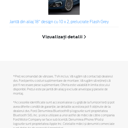
Jantă din aliaj 18" design cu 10 x 2, prelucrate Flash Grey
Vizualizați detalii
*Preţ recomandat de vânzare, TVA inclus. Vă rugăm să contactaţi dealerul
dvs. Ford pentru costuri suplimentare de montare. Vă rugăm să reţineţi că
pot fi necesare piese suplimentare. Oferta este valabilă în limita stocului
disponibil. Preţul este pe jantă din aliaj şi exclude anvelopa şi piesele de
montaj.
*Accesoriile identificate sunt accesorii alese cu grijă de la furnizori terți și pot
avea diferite condiții de garanție, iar detaliile acestora pot fi obținute de la
dealerul dvs. Ford. Denumirea Bluetooth® și logourile sunt proprietatea
Bluetooth SIG, Inc. și orice utilizare a unor astfel de mărci de către compania
Ford Motor Company se face sub licență. Denumirea iPhone/iPod și
logourile sunt proprietatea Apple Inc. Celelalte mărci și denumiri comerciale