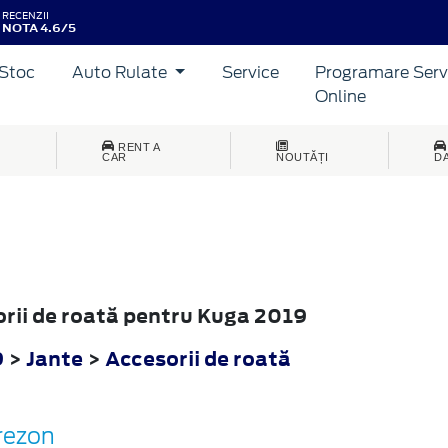
RECENZII
NOTA 4.6/5
Stoc
Auto Rulate
Service
Programare Serv
Online
RENT A
CAR
NOUTĂȚI
D
sorii de roată pentru Kuga 2019
9
>
Jante
>
Accesorii de roată
rezon