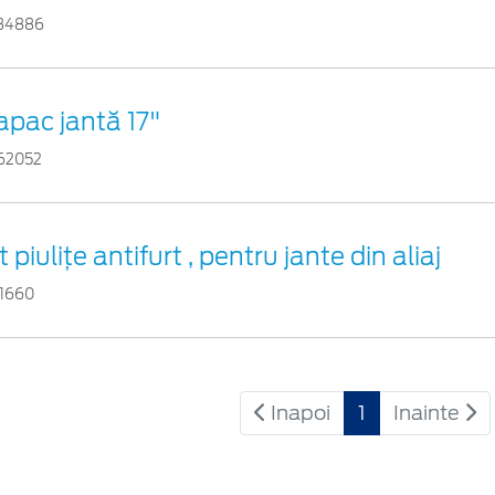
34886
apac jantă 17"
62052
t piuliţe antifurt , pentru jante din aliaj
51660
Inapoi
1
Inainte