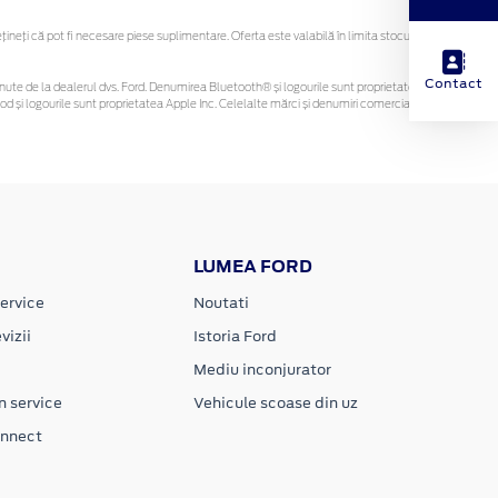
eți că pot fi necesare piese suplimentare. Oferta este valabilă în limita stocului
Contact
i obținute de la dealerul dvs. Ford. Denumirea Bluetooth® și logourile sunt proprietatea
d și logourile sunt proprietatea Apple Inc. Celelalte mărci și denumiri comerciale sunt
LUMEA FORD
ervice
Noutati
vizii
Istoria Ford
Mediu inconjurator
n service
Vehicule scoase din uz
onnect