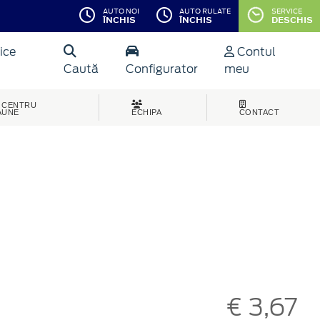
AUTO NOI
AUTO RULATE
SERVICE
ÎNCHIS
ÎNCHIS
DESCHIS
ice
Contul
Caută
Configurator
meu
CENTRU
AUNE
ECHIPA
CONTACT
€ 3,67