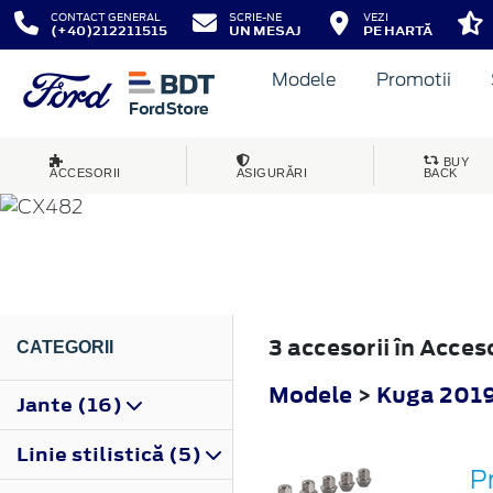
CONTACT GENERAL
SCRIE-NE
VEZI
(+40)212211515
UN MESAJ
PE HARTĂ
Modele
Promotii
KUGA
BUY
ACCESORII
ASIGURĂRI
BACK
2019
3 accesorii în Acce
CATEGORII
Modele
>
Kuga 201
Jante (16)
Linie stilistică (5)
P