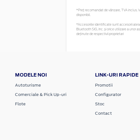
*Preţ recomandat de vânzare, TVA inclus. Vă
disponibil.
*Accesoriile identificate sunt accesorii alese
Bluetooth SIG, Inc. și orice utilizare a un
deținute de respectivii proprietari
MODELE NOI
LINK-URI RAPIDE
Autoturisme
Promotii
Comerciale & Pick Up-uri
Configurator
Flote
Stoc
Contact