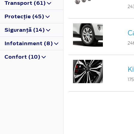
Transport (61)
24
Protecţie (45)
Siguranţă (14)
C
Infotainment (8)
24
Confort (10)
Ki
17