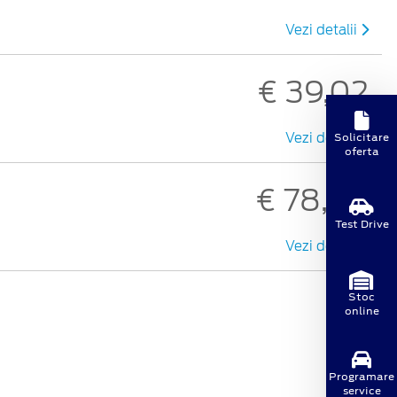
Vezi detalii
€ 39,02
Solicitare
Vezi detalii
oferta
€ 78,30
Test Drive
Vezi detalii
Stoc
online
Programare
service