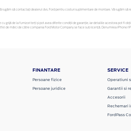
 rugăm să contactaţi dealerul dvs. Ford pentru costuri suplimentare de montare. Vă rugăm să rețin
 cu grijă de la furnizori terți și pot avea diferite condiții de garanție, iar detaliile acestora pot f
or astfel de mărci de către compania Ford Motor Company se face sub licență. Denumirea iPhone/iPo
FINANTARE
SERVICE
Persoane fizice
Operatiuni s
Persoane juridice
Garantii si re
Accesorii
Rechemari i
FordPass C