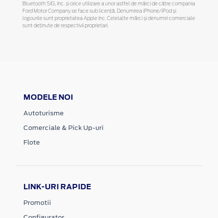
Bluetooth SIG, Inc. și orice utilizare a unor astfel de mărci de către compania
Ford Motor Company se face sub licență. Denumirea iPhone/iPod și
logourile sunt proprietatea Apple Inc. Celelalte mărci și denumiri comerciale
sunt deținute de respectivii proprietari.
MODELE NOI
Autoturisme
Comerciale & Pick Up-uri
Flote
LINK-URI RAPIDE
Promotii
Configurator