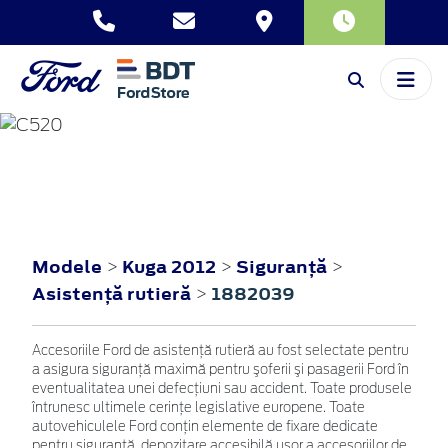
KUGA
2012
Modele
Kuga 2012
Siguranţă
>
>
>
Asistenţă rutieră
1882039
>
Accesoriile Ford de asistenţă rutieră au fost selectate pentru
a asigura siguranţă maximă pentru şoferii şi pasagerii Ford în
eventualitatea unei defecţiuni sau accident. Toate produsele
întrunesc ultimele cerinţe legislative europene. Toate
autovehiculele Ford conţin elemente de fixare dedicate
pentru siguranţă, depozitare accesibilă uşor a accesoriilor de