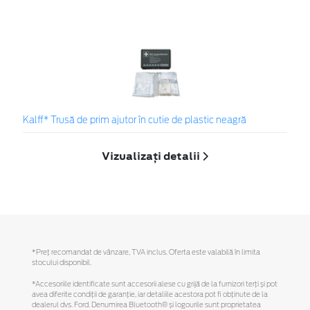
Kalff* Trusă de prim ajutor în cutie de plastic neagră
Vizualizați detalii
*Preţ recomandat de vânzare, TVA inclus. Oferta este valabilă în limita
stocului disponibil.
*Accesoriile identificate sunt accesorii alese cu grijă de la furnizori terți și pot
avea diferite condiții de garanție, iar detaliile acestora pot fi obținute de la
dealerul dvs. Ford. Denumirea Bluetooth® și logourile sunt proprietatea