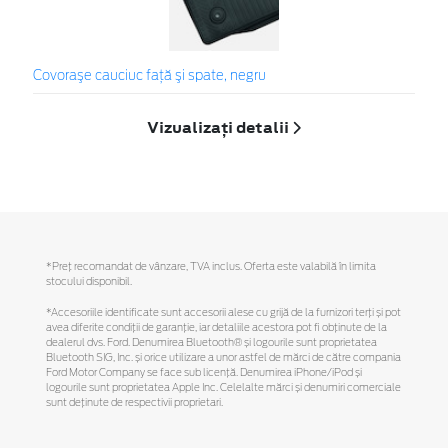
Covoraşe cauciuc faţă şi spate, negru
Vizualizați detalii
*Preţ recomandat de vânzare, TVA inclus. Oferta este valabilă în limita
stocului disponibil.
*Accesoriile identificate sunt accesorii alese cu grijă de la furnizori terți și pot
avea diferite condiții de garanție, iar detaliile acestora pot fi obținute de la
dealerul dvs. Ford. Denumirea Bluetooth® și logourile sunt proprietatea
Bluetooth SIG, Inc. și orice utilizare a unor astfel de mărci de către compania
Ford Motor Company se face sub licență. Denumirea iPhone/iPod și
logourile sunt proprietatea Apple Inc. Celelalte mărci și denumiri comerciale
sunt deținute de respectivii proprietari.