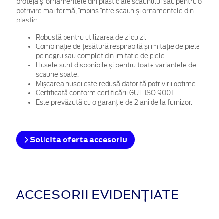
proteja și ornamentele din plastic ale scaunului sau
p
entru o
potrivire mai fermă, împins între scaun și ornamentele din
plastic
.
Robustă pentru utilizarea de zi cu zi.
Combinație de țesătură respirabilă și imitație de piele
pe negru sau complet din imitație de piele.
Husele sunt disponibile și pentru toate variantele de
scaune spate.
Mișcarea husei este redusă datorită potrivirii optime.
Certificată conform certificării GUT ISO 9001.
Este prevăzută cu o garanție de 2 ani de la furnizor.
Solicita oferta accesoriu
ACCESORII EVIDENȚIATE