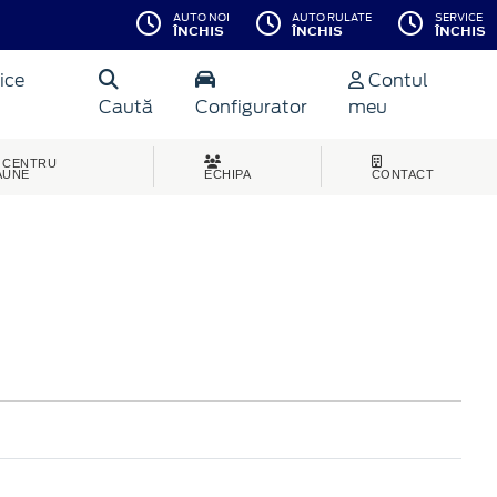
AUTO NOI
AUTO RULATE
SERVICE
ÎNCHIS
ÎNCHIS
ÎNCHIS
ice
Contul
Caută
Configurator
meu
CENTRU
AUNE
ECHIPA
CONTACT