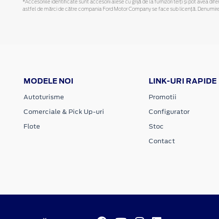
*Accesoriile identificate sunt accesorii alese cu grijă de la furnizori terți și pot avea di
astfel de mărci de către compania Ford Motor Company se face sub licență. Denumirea iP
MODELE NOI
LINK-URI RAPIDE
Autoturisme
Promotii
Comerciale & Pick Up-uri
Configurator
Flote
Stoc
Contact