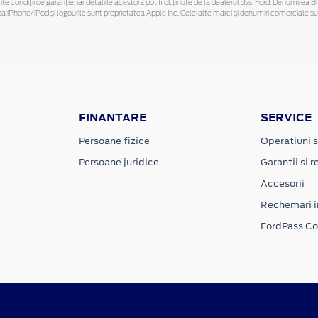
ferite condiții de garanție, iar detaliile acestora pot fi obținute de la dealerul dvs. Ford. Denumirea 
hone/iPod și logourile sunt proprietatea Apple Inc. Celelalte mărci și denumiri comerciale sunt 
FINANTARE
SERVICE
Persoane fizice
Operatiuni s
Persoane juridice
Garantii si re
Accesorii
Rechemari i
FordPass C