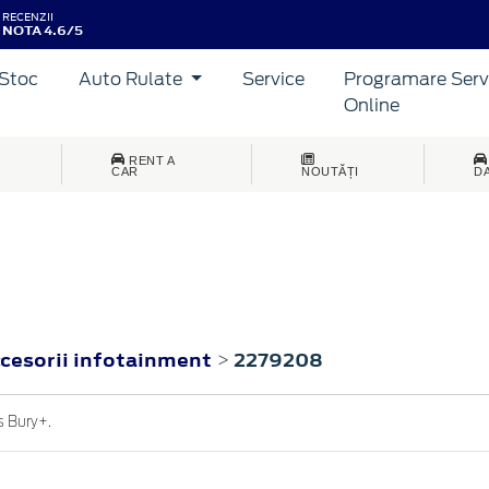
RECENZII
NOTA 4.6/5
Stoc
Auto Rulate
Service
Programare Serv
Online
RENT A
CAR
NOUTĂȚI
D
ccesorii infotainment
2279208
>
s Bury+.