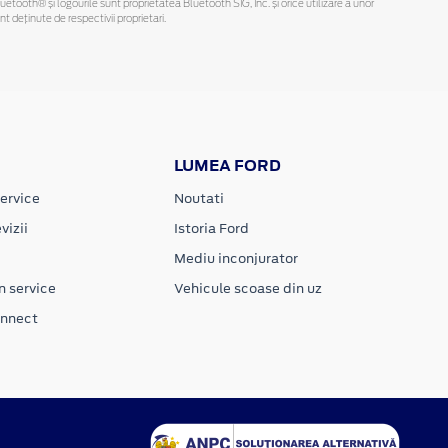
Bluetooth® și logourile sunt proprietatea Bluetooth SIG, Inc. și orice utilizare a unor
deținute de respectivii proprietari.
LUMEA FORD
ervice
Noutati
vizii
Istoria Ford
Mediu inconjurator
n service
Vehicule scoase din uz
onnect