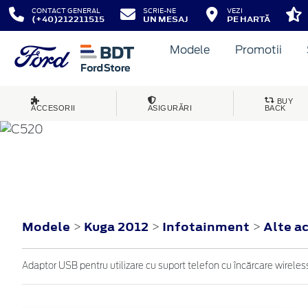
CONTACT GENERAL
SCRIE-NE
VEZI
(+40)212211515
UN MESAJ
PE HARTĂ
Modele
Promotii
BUY
ACCESORII
ASIGURĂRI
BACK
KUGA
2012
Modele
Kuga 2012
Infotainment
Alte a
>
>
>
Adaptor USB pentru utilizare cu suport telefon cu încărcare wireles