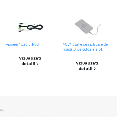
Pioneer* Cablu iPod
ACV* Stație de încărcare de
masă Qi de culoare albă
Vizualizați
Vizualizați
detalii
detalii
bil.