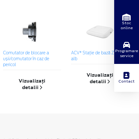
Stoc
online
Programare
Comutator de blocare a
ACV* Stație de bază Zens Qi
service
ușii/comutator în caz de
alb
pericol
Vizualizați
Vizualizați
detalii
Contact
detalii