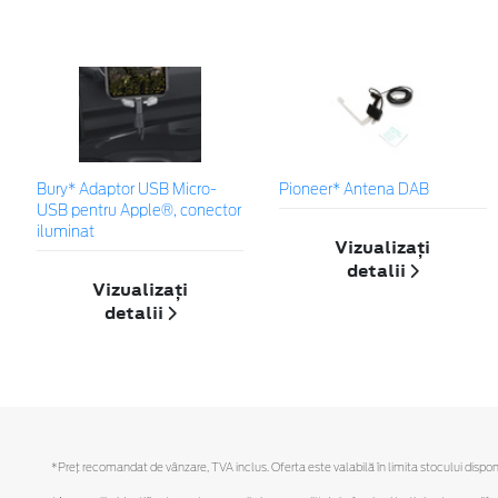
Bury* Adaptor USB Micro-
Pioneer* Antena DAB
USB pentru Apple®, conector
iluminat
Vizualizați
detalii
Vizualizați
detalii
*Preţ recomandat de vânzare, TVA inclus. Oferta este valabilă în limita stocului disponi