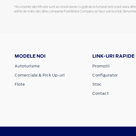
*Accesoriile identificate sunt accesorii alese cu grijă de la furnizori terți și pot avea di
astfel de mărci de către compania Ford Motor Company se face sub licență. Denumirea iP
MODELE NOI
LINK-URI RAPIDE
Autoturisme
Promotii
Comerciale & Pick Up-uri
Configurator
Flote
Stoc
Contact