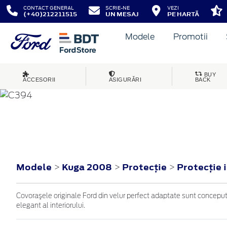
CONTACT GENERAL
SCRIE-NE
VEZI
(+40)212211515
UN MESAJ
PE HARTĂ
Modele
Promotii
BUY
ACCESORII
ASIGURĂRI
BACK
KUGA
2008
Modele
Kuga 2008
Protecţie
Protecţie 
>
>
>
Covoraşele originale Ford din velur perfect adaptate sunt concepute
elegant al interiorului.