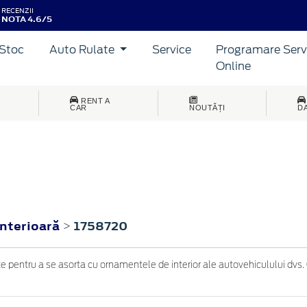
RECENZII
NOTA 4.6/5
Stoc
Auto Rulate
Service
Programare Serv
Online
RENT A
CAR
NOUTĂȚI
D
interioară
1758720
>
 pentru a se asorta cu ornamentele de interior ale autovehiculului dvs. 