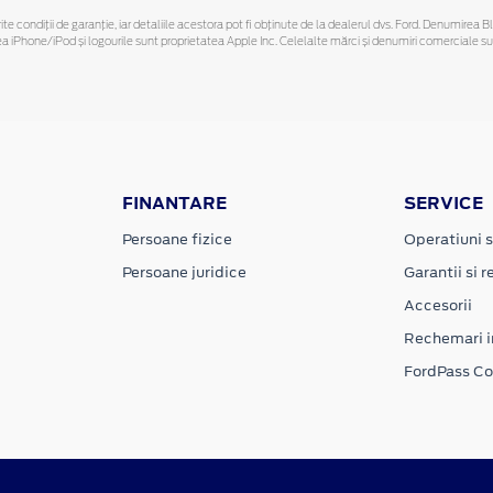
ferite condiții de garanție, iar detaliile acestora pot fi obținute de la dealerul dvs. Ford. Denumirea 
hone/iPod și logourile sunt proprietatea Apple Inc. Celelalte mărci și denumiri comerciale sunt 
FINANTARE
SERVICE
Persoane fizice
Operatiuni s
Persoane juridice
Garantii si re
Accesorii
Rechemari i
FordPass C