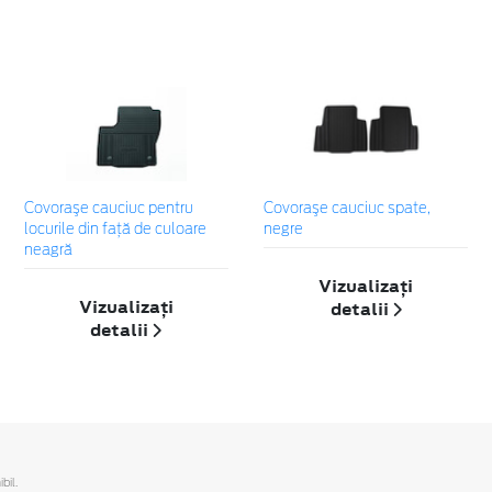
Covoraşe cauciuc pentru
Covoraşe cauciuc spate,
locurile din față de culoare
negre
neagră
Vizualizați
Vizualizați
detalii
detalii
bil.