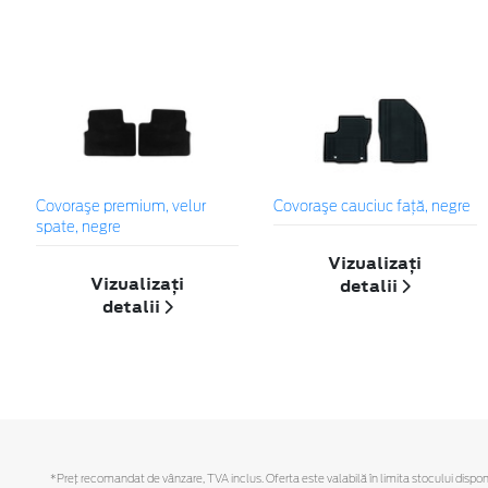
Covoraşe premium, velur
Covoraşe cauciuc faţă, negre
spate, negre
Vizualizați
Vizualizați
detalii
detalii
*Preţ recomandat de vânzare, TVA inclus. Oferta este valabilă în limita stocului disponi