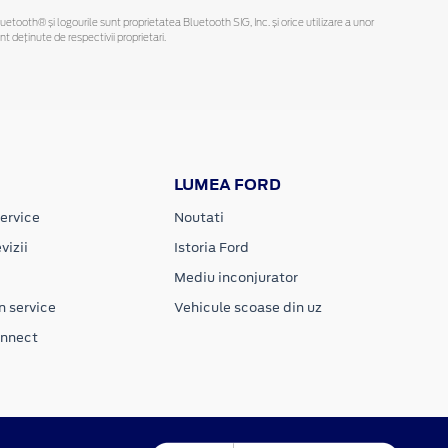
Bluetooth® și logourile sunt proprietatea Bluetooth SIG, Inc. și orice utilizare a unor
deținute de respectivii proprietari.
LUMEA FORD
ervice
Noutati
vizii
Istoria Ford
Mediu inconjurator
n service
Vehicule scoase din uz
onnect