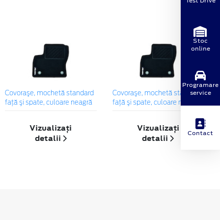
Test Drive
Stoc
online
Programare
service
Covoraşe, mochetă standard
Covoraşe, mochetă standard
faţă şi spate, culoare neagră
faţă şi spate, culoare neagră
Vizualizați
Vizualizați
Contact
detalii
detalii