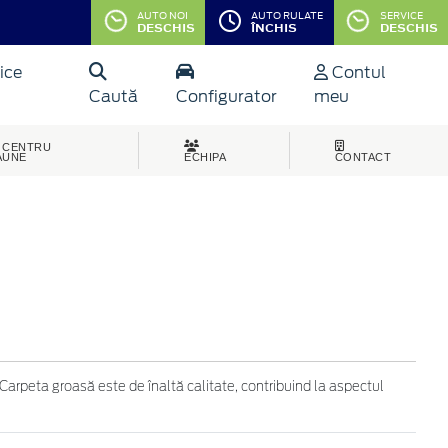
AUTO NOI
AUTO RULATE
SERVICE
DESCHIS
ÎNCHIS
DESCHIS
ice
Contul
Caută
Configurator
meu
CENTRU
AUNE
ECHIPA
CONTACT
Carpeta groasă este de înaltă calitate, contribuind la aspectul