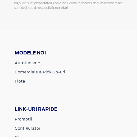
logourile sunt proprietatea Apple Inc. Celelalte mărci și denumiri comerciale
sunt deținute de respectivii proprietari.
MODELE NOI
Autoturisme
Comerciale & Pick Up-uri
Flote
LINK-URI RAPIDE
Promotii
Configurator