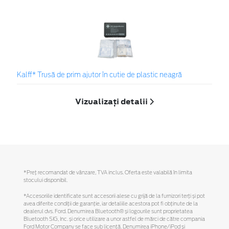
Kalff* Trusă de prim ajutor în cutie de plastic neagră
Vizualizați detalii
*Preţ recomandat de vânzare, TVA inclus. Oferta este valabilă în limita
stocului disponibil.
*Accesoriile identificate sunt accesorii alese cu grijă de la furnizori terți și pot
avea diferite condiții de garanție, iar detaliile acestora pot fi obținute de la
dealerul dvs. Ford. Denumirea Bluetooth® și logourile sunt proprietatea
Bluetooth SIG, Inc. și orice utilizare a unor astfel de mărci de către compania
Ford Motor Company se face sub licență. Denumirea iPhone/iPod și