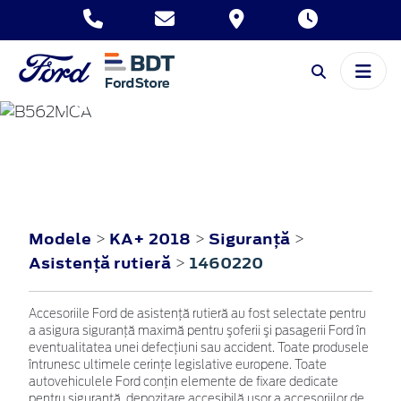
KA+
2018
Modele
KA+ 2018
Siguranţă
>
>
>
Asistenţă rutieră
1460220
>
Accesoriile Ford de asistenţă rutieră au fost selectate pentru
a asigura siguranţă maximă pentru şoferii şi pasagerii Ford în
eventualitatea unei defecţiuni sau accident. Toate produsele
întrunesc ultimele cerinţe legislative europene. Toate
autovehiculele Ford conţin elemente de fixare dedicate
pentru siguranţă, depozitare accesibilă uşor a accesoriilor de