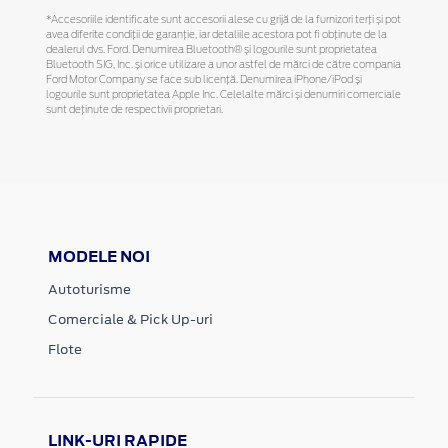
*Accesoriile identificate sunt accesorii alese cu grijă de la furnizori terți și pot
avea diferite condiții de garanție, iar detaliile acestora pot fi obținute de la
dealerul dvs. Ford. Denumirea Bluetooth® și logourile sunt proprietatea
Bluetooth SIG, Inc. și orice utilizare a unor astfel de mărci de către compania
Ford Motor Company se face sub licență. Denumirea iPhone/iPod și
logourile sunt proprietatea Apple Inc. Celelalte mărci și denumiri comerciale
sunt deținute de respectivii proprietari.
MODELE NOI
Autoturisme
Comerciale & Pick Up-uri
Flote
LINK-URI RAPIDE