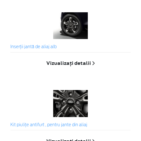
Inserţii jantă de aliaj alb
Vizualizați detalii
Kit piuliţe antifurt , pentru jante din aliaj