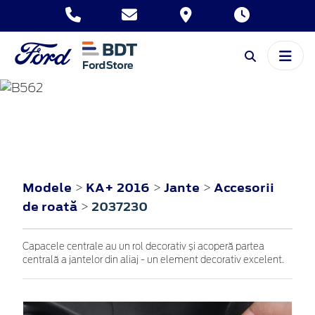
KA+
2016
Modele
KA+ 2016
Jante
Accesorii
>
>
>
de roată
2037230
>
Capacele centrale au un rol decorativ și acoperă partea
centrală a jantelor din aliaj - un element decorativ excelent.