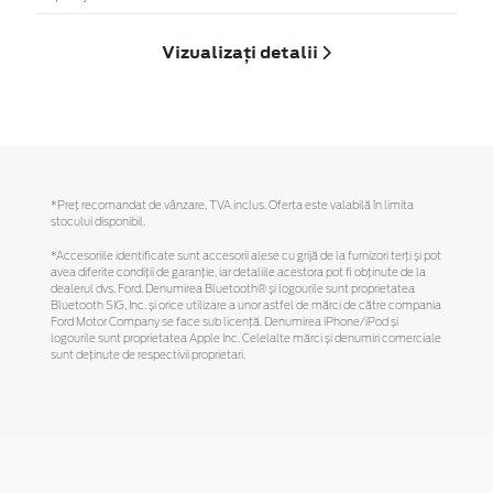
Vizualizați detalii
*Preţ recomandat de vânzare, TVA inclus. Oferta este valabilă în limita
stocului disponibil.
*Accesoriile identificate sunt accesorii alese cu grijă de la furnizori terți și pot
avea diferite condiții de garanție, iar detaliile acestora pot fi obținute de la
dealerul dvs. Ford. Denumirea Bluetooth® și logourile sunt proprietatea
Bluetooth SIG, Inc. și orice utilizare a unor astfel de mărci de către compania
Ford Motor Company se face sub licență. Denumirea iPhone/iPod și
logourile sunt proprietatea Apple Inc. Celelalte mărci și denumiri comerciale
sunt deținute de respectivii proprietari.