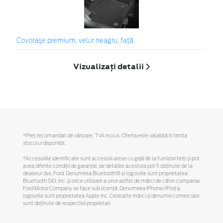
Covoraşe premium, velur neagru, faţă
Vizualizați detalii
*Preţ recomandat de vânzare, TVA inclus. Oferta este valabilă în limita
stocului disponibil.
*Accesoriile identificate sunt accesorii alese cu grijă de la furnizori terți și pot
avea diferite condiții de garanție, iar detaliile acestora pot fi obținute de la
dealerul dvs. Ford. Denumirea Bluetooth® și logourile sunt proprietatea
Bluetooth SIG, Inc. și orice utilizare a unor astfel de mărci de către compania
Ford Motor Company se face sub licență. Denumirea iPhone/iPod și
logourile sunt proprietatea Apple Inc. Celelalte mărci și denumiri comerciale
sunt deținute de respectivii proprietari.