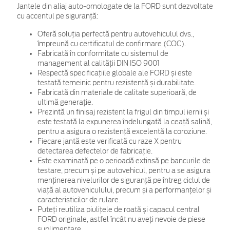
Jantele din aliaj auto-omologate de la FORD sunt dezvoltate
cu accentul pe siguranță:
Oferă soluția perfectă pentru autovehiculul dvs.,
împreună cu certificatul de confirmare (COC).
Fabricată în conformitate cu sistemul de
management al calității DIN ISO 9001
Respectă specificațiile globale ale FORD și este
testată temeinic pentru rezistență și durabilitate.
Fabricată din materiale de calitate superioară, de
ultimă generație.
Prezintă un finisaj rezistent la frigul din timpul iernii și
este testată la expunerea îndelungată la ceață salină,
pentru a asigura o rezistență excelentă la coroziune.
Fiecare jantă este verificată cu raze X pentru
detectarea defectelor de fabricație.
Este examinată pe o perioadă extinsă pe bancurile de
testare, precum și pe autovehicul, pentru a se asigura
menținerea nivelurilor de siguranță pe întreg ciclul de
viață al autovehiculului, precum și a performanțelor și
caracteristicilor de rulare.
Puteți reutiliza piulițele de roată și capacul central
FORD originale, astfel încât nu aveți nevoie de piese
suplimentare.