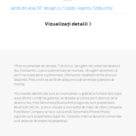
Jantă din aliaj 18" design cu 5 spiţe, Argintiu Strălucitor
Vizualizați detalii
*Preţ recomandat de vânzare, TVA inclus. Vă rugăm să contactaţi dealerul
dvs. Ford pentru costuri suplimentare de montare. Vă rugăm să reţineţi că
pot fi necesare piese suplimentare. Oferta este valabilă în limita stocului
disponibil. Preţul este pe jantă din aliaj şi exclude anvelopa şi piesele de
montaj.
*Accesoriile identificate sunt accesorii alese cu grijă de la furnizori terți și pot
avea diferite condiții de garanție, iar detaliile acestora pot fi obținute de la
dealerul dvs. Ford. Denumirea Bluetooth® și logourile sunt proprietatea
Bluetooth SIG, Inc. și orice utilizare a unor astfel de mărci de către compania
Ford Motor Company se face sub licență. Denumirea iPhone/iPod și
logourile sunt proprietatea Apple Inc. Celelalte mărci și denumiri comerciale
sunt deținute de respectivii proprietari.