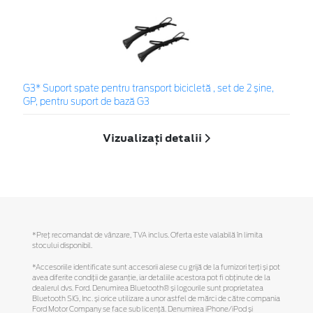
G3* Suport spate pentru transport bicicletă , set de 2 șine,
GP, pentru suport de bază G3
Vizualizați detalii
*Preţ recomandat de vânzare, TVA inclus. Oferta este valabilă în limita
stocului disponibil.
*Accesoriile identificate sunt accesorii alese cu grijă de la furnizori terți și pot
avea diferite condiții de garanție, iar detaliile acestora pot fi obținute de la
dealerul dvs. Ford. Denumirea Bluetooth® și logourile sunt proprietatea
Bluetooth SIG, Inc. și orice utilizare a unor astfel de mărci de către compania
Ford Motor Company se face sub licență. Denumirea iPhone/iPod și