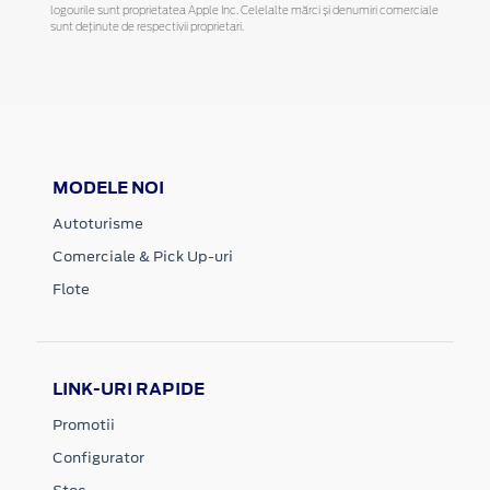
logourile sunt proprietatea Apple Inc. Celelalte mărci și denumiri comerciale
sunt deținute de respectivii proprietari.
MODELE NOI
Autoturisme
Comerciale & Pick Up-uri
Flote
LINK-URI RAPIDE
Promotii
Configurator