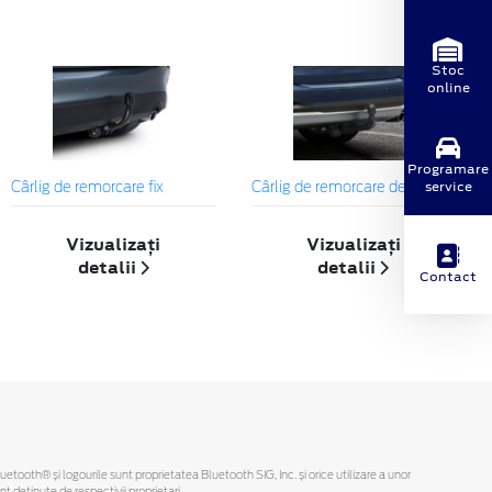
Stoc
online
Programare
service
Cârlig de remorcare fix
Cârlig de remorcare detașabil
Vizualizați
Vizualizați
detalii
detalii
Contact
Bluetooth® și logourile sunt proprietatea Bluetooth SIG, Inc. și orice utilizare a unor
deținute de respectivii proprietari.