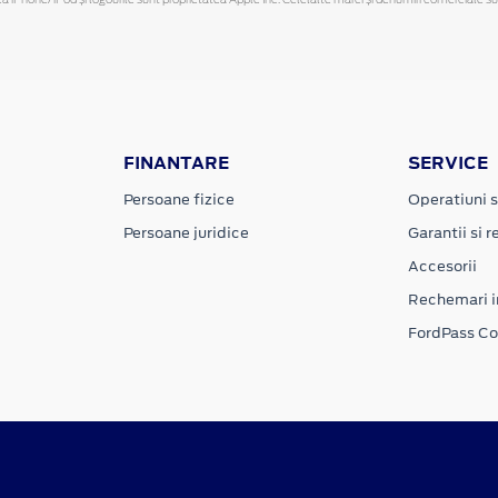
FINANTARE
SERVICE
Persoane fizice
Operatiuni s
Persoane juridice
Garantii si re
Accesorii
Rechemari i
FordPass C