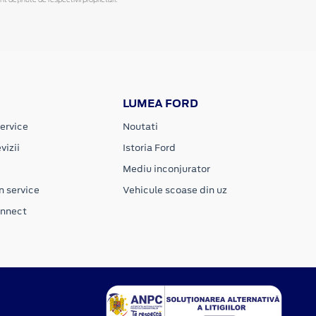
LUMEA FORD
ervice
Noutati
vizii
Istoria Ford
Mediu inconjurator
n service
Vehicule scoase din uz
onnect