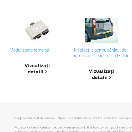
Modul spate remorcă
Kit electric pentru cârligul de
remorcare Conector cu 13 pini
Vizualizați
Vizualizați
detalii
detalii
*Preţ recomandat de vânzare, TVA inclus. Oferta este valabilă în limita stocului disponi
*Accesoriile identificate sunt accesorii alese cu grijă de la furnizori terți și pot avea di
astfel de mărci de către compania Ford Motor Company se face sub licență. Denumirea iP