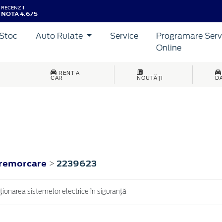
RECENZII
NOTA 4.6/5
Stoc
Auto Rulate
Service
Programare Serv
Online
RENT A
CAR
NOUTĂȚI
D
 remorcare
2239623
>
cţionarea sistemelor electrice în siguranţă