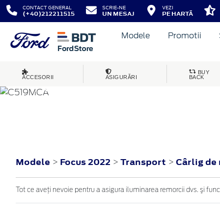
CONTACT GENERAL
SCRIE-NE
VEZI
(+40)212211515
UN MESAJ
PE HARTĂ
Modele
Promotii
BUY
ACCESORII
ASIGURĂRI
BACK
FOCUS
2022
Modele
Focus 2022
Transport
Cârlig de
>
>
>
Tot ce aveţi nevoie pentru a asigura iluminarea remorcii dvs. şi fun