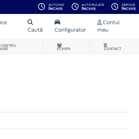
AUTO NOI
AUTO RULATE
SERVICE
ÎNCHIS
ÎNCHIS
ÎNCHIS
ice
Contul
Caută
Configurator
meu
CENTRU
AUNE
ECHIPA
CONTACT