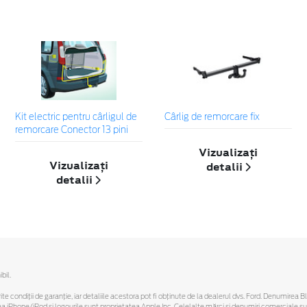
Kit electric pentru cârligul de
Cârlig de remorcare fix
remorcare Conector 13 pini
Vizualizați
Vizualizați
detalii
detalii
bil.
ferite condiții de garanție, iar detaliile acestora pot fi obținute de la dealerul dvs. Ford. Denumirea 
hone/iPod și logourile sunt proprietatea Apple Inc. Celelalte mărci și denumiri comerciale sunt 