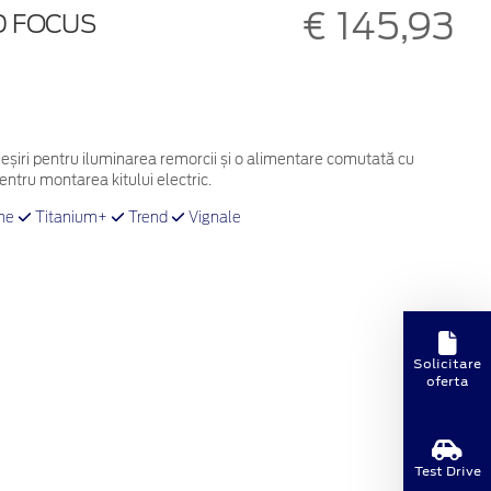
€ 145,93
D FOCUS
ieșiri pentru iluminarea remorcii și o alimentare comutată cu
entru montarea kitului electric.
ne
Titanium+
Trend
Vignale
Solicitare
oferta
Test Drive