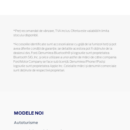
*Preţ recomandat de vânzare, TVA inclus. Oferta este valabilă în limita
stocului disponibil.
*Accesoriile identificate sunt accesorii alese cu grijă de la furnizori terți și pot
avea diferite condiții de garanție, iar detaliile acestora pot fi obținute de la
dealerul dvs. Ford. Denumirea Bluetooth® și logourile sunt proprietatea
Bluetooth SIG, Inc. și orice utilizare a unor astfel de mărci de către compania
Ford Motor Company se face sub licență. Denumirea iPhone/iPod și
logourile sunt proprietatea Apple Inc. Celelalte mărci și denumiri comerciale
sunt deținute de respectivii proprietari.
MODELE NOI
Autoturisme