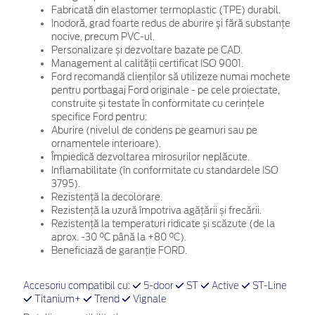
Fabricată din elastomer termoplastic (TPE) durabil.
Inodoră, grad foarte redus de aburire și fără substanțe
nocive, precum PVC-ul.
Personalizare și dezvoltare bazate pe CAD.
Management al calității certificat ISO 9001.
Ford recomandă clienților să utilizeze numai mochete
pentru portbagaj Ford originale - pe cele proiectate,
construite și testate în conformitate cu cerințele
specifice Ford pentru:
Aburire (nivelul de condens pe geamuri sau pe
ornamentele interioare).
Împiedică dezvoltarea mirosurilor neplăcute.
Inflamabilitate (în conformitate cu standardele ISO
3795).
Rezistență la decolorare.
Rezistență la uzură împotriva agățării și frecării.
Rezistență la temperaturi ridicate și scăzute (de la
aprox. -30 °C până la +80 °C).
Beneficiază de garanție FORD.
Accesoriu compatibil cu:
5-door
ST
Active
ST-Line
Titanium+
Trend
Vignale