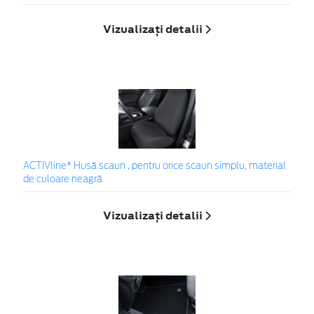
Vizualizați detalii
ACTIVline* Husă scaun , pentru orice scaun simplu, material
de culoare neagră
Vizualizați detalii