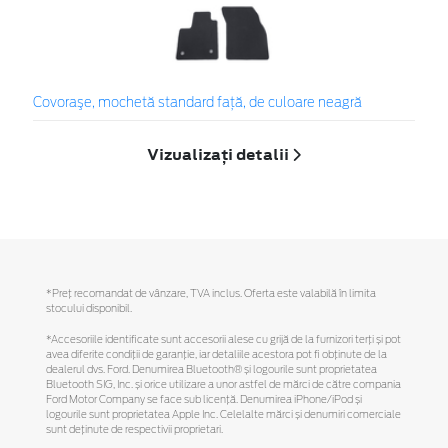
Covoraşe, mochetă standard față, de culoare neagră
Vizualizați detalii
*Preţ recomandat de vânzare, TVA inclus. Oferta este valabilă în limita
stocului disponibil.
*Accesoriile identificate sunt accesorii alese cu grijă de la furnizori terți și pot
avea diferite condiții de garanție, iar detaliile acestora pot fi obținute de la
dealerul dvs. Ford. Denumirea Bluetooth® și logourile sunt proprietatea
Bluetooth SIG, Inc. și orice utilizare a unor astfel de mărci de către compania
Ford Motor Company se face sub licență. Denumirea iPhone/iPod și
logourile sunt proprietatea Apple Inc. Celelalte mărci și denumiri comerciale
sunt deținute de respectivii proprietari.