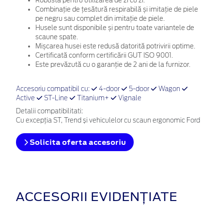
Robustă pentru utilizarea de zi cu zi.
Combinație de țesătură respirabilă și imitație de piele
pe negru sau complet din imitație de piele.
Husele sunt disponibile și pentru toate variantele de
scaune spate.
Mișcarea husei este redusă datorită potrivirii optime.
Certificată conform certificării GUT ISO 9001.
Este prevăzută cu o garanție de 2 ani de la furnizor.
Accesoriu compatibil cu:
4-door
5-door
Wagon
Active
ST-Line
Titanium+
Vignale
Detalii compatibilitati:
Cu excepția ST, Trend și vehiculelor cu scaun ergonomic Ford
Solicita oferta accesoriu
ACCESORII EVIDENȚIATE