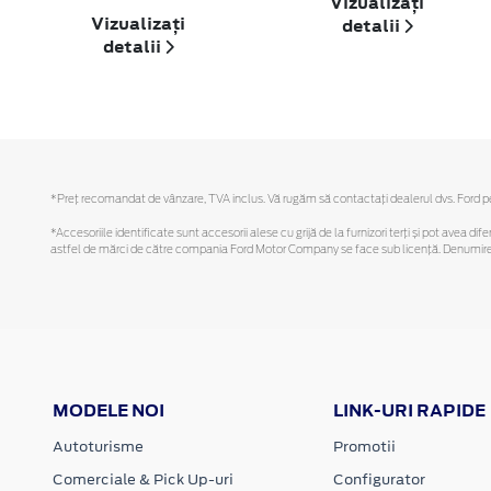
Vizualizați
Vizualizați
detalii
detalii
*Preţ recomandat de vânzare, TVA inclus. Vă rugăm să contactaţi dealerul dvs. Ford pent
*Accesoriile identificate sunt accesorii alese cu grijă de la furnizori terți și pot avea di
astfel de mărci de către compania Ford Motor Company se face sub licență. Denumirea iP
MODELE NOI
LINK-URI RAPIDE
Autoturisme
Promotii
Comerciale & Pick Up-uri
Configurator