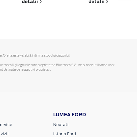
detalii
detalii
ferta este valabilă în limita stocului disponibil.
Bluetooth® și logourile sunt proprietatea Bluetooth SIG, Inc. și orice utilizare a unor
deținute de respectivii proprietari.
LUMEA FORD
ervice
Noutati
vizii
Istoria Ford