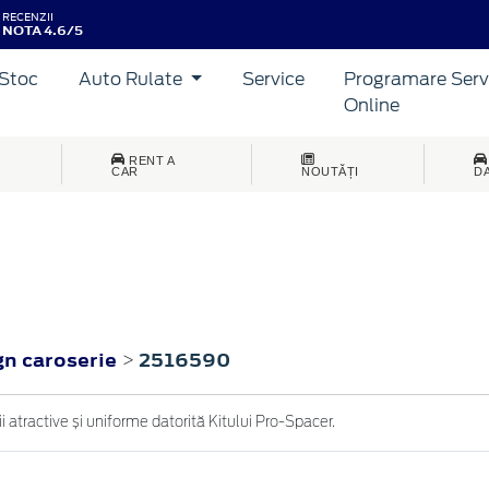
RECENZII
NOTA 4.6/5
Stoc
Auto Rulate
Service
Programare Serv
Online
RENT A
CAR
NOUTĂȚI
D
gn caroserie
2516590
>
i atractive și uniforme datorită Kitului Pro-Spacer.