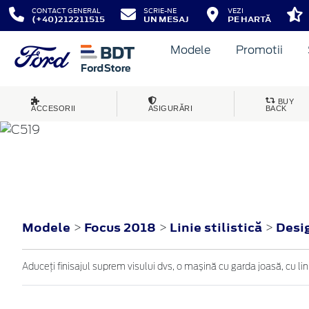
CONTACT GENERAL
SCRIE-NE
VEZI
(+40)212211515
UN MESAJ
PE HARTĂ
Modele
Promotii
BUY
ACCESORII
ASIGURĂRI
BACK
FOCUS
2018
Modele
Focus 2018
Linie stilistică
Desi
>
>
>
Aduceți finisajul suprem visului dvs, o mașină cu garda joasă, cu lini