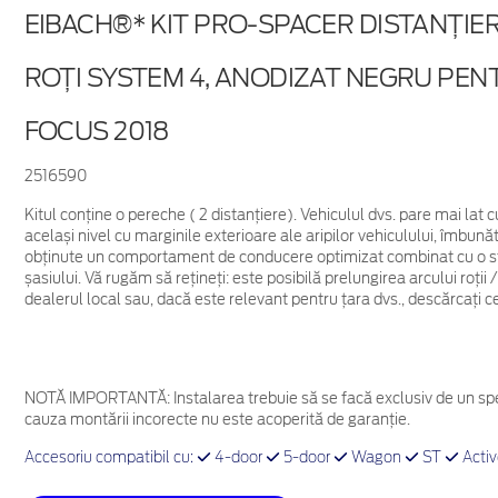
EIBACH®* KIT PRO-SPACER DISTANȚIE
ROȚI SYSTEM 4, ANODIZAT NEGRU PEN
FOCUS 2018
2516590
Kitul conține o pereche ( 2 distanțiere). Vehiculul dvs. pare mai lat c
același nivel cu marginile exterioare ale aripilor vehiculului, îmbun
obținute un comportament de conducere optimizat combinat cu o stab
șasiului. Vă rugăm să rețineți: este posibilă prelungirea arcului roți
dealerul local sau, dacă este relevant pentru țara dvs., descărcați ce
NOTĂ IMPORTANTĂ:
Instalarea trebuie să se facă exclusiv de un spe
cauza montării incorecte nu este acoperită de garanţie.
Accesoriu compatibil cu:
4-door
5-door
Wagon
ST
Acti