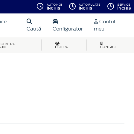
AUTO NOI
AUTO RULATE
SERVICE
ÎNCHIS
ÎNCHIS
ÎNCHIS
ice
Contul
Caută
Configurator
meu
CENTRU
AUNE
ECHIPA
CONTACT