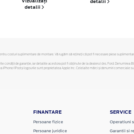
Vizualizați
detalii
detalii
ru costuri suplimentare de montare. Vă rugăm să reţineţi că pot fi necesare piese suplimentare. O
ferite condiții de garanție, iar detaliile acestora pot fi obținute de la dealerul dvs. Ford. Denumirea 
hone/iPod și logourile sunt proprietatea Apple Inc. Celelalte mărci și denumiri comerciale sunt 
FINANTARE
SERVICE
Persoane fizice
Operatiuni s
Persoane juridice
Garantii si re