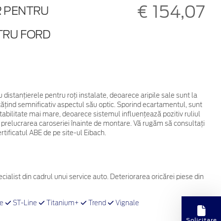
€ 154,07
R PENTRU
TRU FORD
u distanțierele pentru roți instalate, deoarece aripile sale sunt la
ătățind semnificativ aspectul său optic. Sporind ecartamentul, sunt
ilitate mai mare, deoarece sistemul influențează pozitiv ruliul
i / prelucrarea caroseriei înainte de montare. Vă rugăm să consultați
rtificatul ABE de pe site-ul Eibach.
cialist din cadrul unui service auto. Deteriorarea oricărei piese din
ve
ST-Line
Titanium+
Trend
Vignale
Solicitare