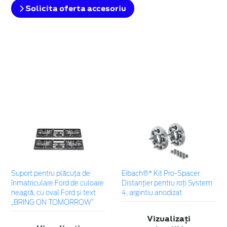
Solicita oferta accesoriu
Suport pentru plăcuța de
Eibach®* Kit Pro-Spacer
înmatriculare Ford de culoare
Distanțier pentru roți System
neagră, cu oval Ford și text
4, argintiu anodizat
„BRING ON TOMORROW”
Vizualizați