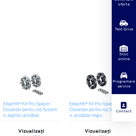
oferta
Test Drive
Stoc
online
Programare
service
Eibach®* Kit Pro-Spacer
Eibach®* Kit Pro-Spacer
Distanțier pentru roți System
Distanțier pentru roți System
Contact
4, argintiu anodizat
4, anodizat negru
Vizualizați
Vizualizați