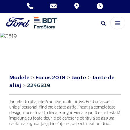
FOCUS
2018
Modele
Focus 2018
Jante
Jante de
>
>
>
aliaj
2246319
>
Jantele din aliaj oferă autovehiculului dvs. Ford un aspect
unic şi personal, fiind proiectate astfel încât să completeze
designul acestuia din fiecare unghi. Fiecare jantă este testată
împreună cu toate tipurile de caroserie pentru a se asigura
calitatea, siguranţa şi, bineînţeles, aspectul extraordinar.