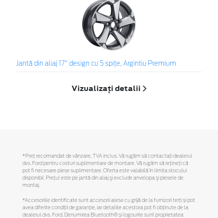
Jantă din aliaj 17" design cu 5 spițe, Argintiu Premium
Vizualizați detalii
*Preţ recomandat de vânzare, TVA inclus. Vă rugăm să contactaţi dealerul
dvs. Ford pentru costuri suplimentare de montare. Vă rugăm să reţineţi că
pot fi necesare piese suplimentare. Oferta este valabilă în limita stocului
disponibil. Preţul este pe jantă din aliaj şi exclude anvelopa şi piesele de
montaj.
*Accesoriile identificate sunt accesorii alese cu grijă de la furnizori terți și pot
avea diferite condiții de garanție, iar detaliile acestora pot fi obținute de la
dealerul dvs. Ford. Denumirea Bluetooth® și logourile sunt proprietatea