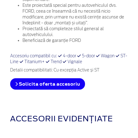
Este proiectată special pentru autovehiculul dvs.
FORD, ceea ce înseamnă că nu necesită nicio
modificare, prin urmare nu există cerințe ascunse de
îndeplinit - doar „montați și uitați”.
Proiectată să completeze stilul general al
autovehiculului.
Beneficiază de garanție FORD
Accesoriu compatibil cu:
4-door
5-door
Wagon
ST-
Line
Titanium+
Trend
Vignale
Detalii compatibilitati: Cu excepția Active și ST
Solicita oferta accesoriu
ACCESORII EVIDENȚIATE