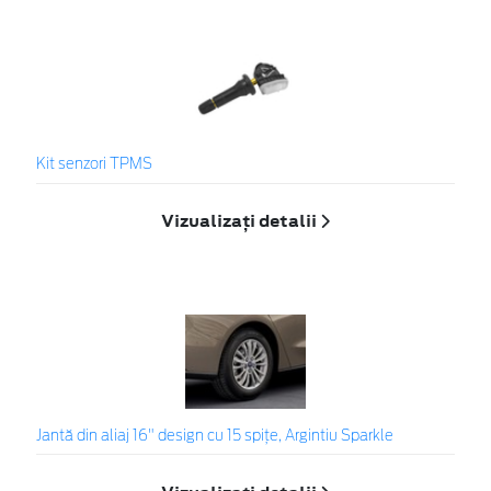
Kit senzori TPMS
Vizualizați detalii
Jantă din aliaj 16" design cu 15 spițe, Argintiu Sparkle