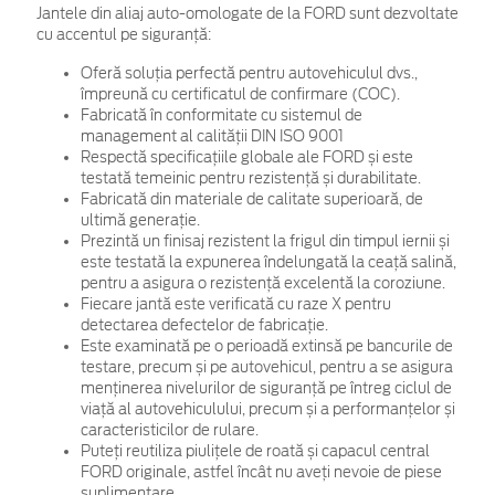
Jantele din aliaj auto-omologate de la FORD sunt dezvoltate
cu accentul pe siguranță:
Oferă soluția perfectă pentru autovehiculul dvs.,
împreună cu certificatul de confirmare (COC).
Fabricată în conformitate cu sistemul de
management al calității DIN ISO 9001
Respectă specificațiile globale ale FORD și este
testată temeinic pentru rezistență și durabilitate.
Fabricată din materiale de calitate superioară, de
ultimă generație.
Prezintă un finisaj rezistent la frigul din timpul iernii și
este testată la expunerea îndelungată la ceață salină,
pentru a asigura o rezistență excelentă la coroziune.
Fiecare jantă este verificată cu raze X pentru
detectarea defectelor de fabricație.
Este examinată pe o perioadă extinsă pe bancurile de
testare, precum și pe autovehicul, pentru a se asigura
menținerea nivelurilor de siguranță pe întreg ciclul de
viață al autovehiculului, precum și a performanțelor și
caracteristicilor de rulare.
Puteți reutiliza piulițele de roată și capacul central
FORD originale, astfel încât nu aveți nevoie de piese
suplimentare.