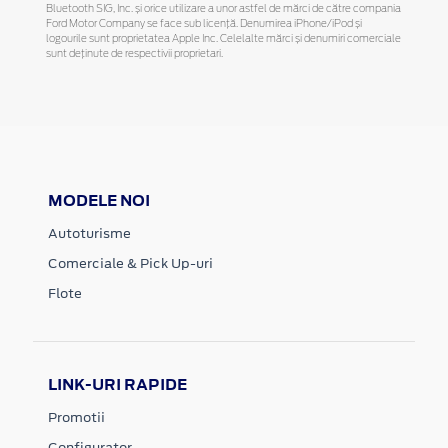
Bluetooth SIG, Inc. și orice utilizare a unor astfel de mărci de către compania
Ford Motor Company se face sub licență. Denumirea iPhone/iPod și
logourile sunt proprietatea Apple Inc. Celelalte mărci și denumiri comerciale
sunt deținute de respectivii proprietari.
MODELE NOI
Autoturisme
Comerciale & Pick Up-uri
Flote
LINK-URI RAPIDE
Promotii