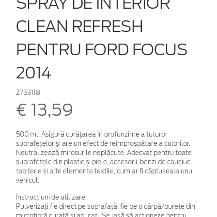
SPRAY DE INTERIOR
CLEAN REFRESH
PENTRU FORD FOCUS
2014
2753118
€ 13,59
500 ml. Asigură curățarea în profunzime a tuturor
suprafețelor și are un efect de reîmprospătare a culorilor.
Neutralizează mirosurile neplăcute. Adecvat pentru toate
suprafețele din plastic și piele, accesorii, benzi de cauciuc,
tapițerie și alte elemente textile, cum ar fi căptușeala unui
vehicul.
Instrucțiuni de utilizare:
Pulverizați fie direct pe suprafață, fie pe o cârpă/burete din
microfibră curată și aplicați. Se lasă să acționeze pentru