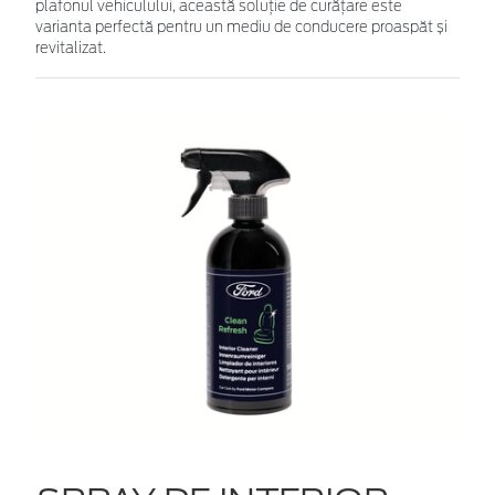
plafonul vehiculului, această soluție de curățare este
varianta perfectă pentru un mediu de conducere proaspăt și
revitalizat.