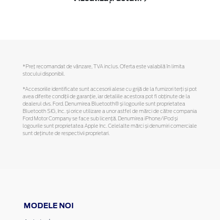
*Preţ recomandat de vânzare, TVA inclus. Oferta este valabilă în limita
stocului disponibil.
*Accesoriile identificate sunt accesorii alese cu grijă de la furnizori terți și pot
avea diferite condiții de garanție, iar detaliile acestora pot fi obținute de la
dealerul dvs. Ford. Denumirea Bluetooth® și logourile sunt proprietatea
Bluetooth SIG, Inc. și orice utilizare a unor astfel de mărci de către compania
Ford Motor Company se face sub licență. Denumirea iPhone/iPod și
logourile sunt proprietatea Apple Inc. Celelalte mărci și denumiri comerciale
sunt deținute de respectivii proprietari.
MODELE NOI