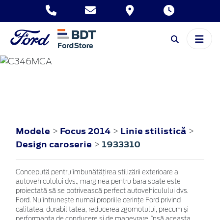
FOCUS
2014
Modele
Focus 2014
Linie stilistică
>
>
>
Design caroserie
1933310
>
Concepută pentru îmbunătățirea stilizării exterioare a
autovehiculului dvs., marginea pentru bara spate este
proiectată să se potrivească perfect autovehiculului dvs.
Ford. Nu întrunește numai propriile cerințe Ford privind
calitatea, durabilitatea, reducerea zgomotului, precum și
performanța de conducere și de manevrare, însă aceasta