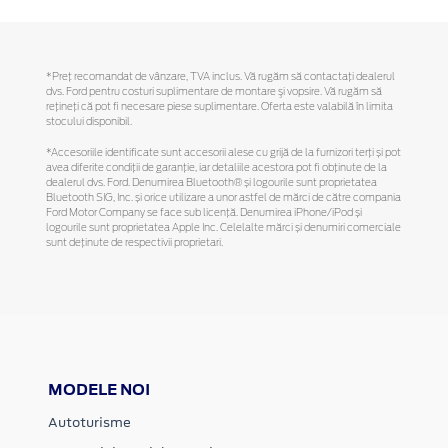
*Preţ recomandat de vânzare, TVA inclus. Vă rugăm să contactaţi dealerul
dvs. Ford pentru costuri suplimentare de montare şi vopsire. Vă rugăm să
reţineţi că pot fi necesare piese suplimentare. Oferta este valabilă în limita
stocului disponibil.
*Accesoriile identificate sunt accesorii alese cu grijă de la furnizori terți și pot
avea diferite condiții de garanție, iar detaliile acestora pot fi obținute de la
dealerul dvs. Ford. Denumirea Bluetooth® și logourile sunt proprietatea
Bluetooth SIG, Inc. și orice utilizare a unor astfel de mărci de către compania
Ford Motor Company se face sub licență. Denumirea iPhone/iPod și
logourile sunt proprietatea Apple Inc. Celelalte mărci și denumiri comerciale
sunt deținute de respectivii proprietari.
MODELE NOI
Autoturisme