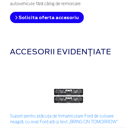
autovehicule fără cârlig de remorcare
Solicita oferta accesoriu
ACCESORII EVIDENȚIATE
Suport pentru plăcuța de înmatriculare Ford de culoare
neagră, cu oval Ford alb și text „BRING ON TOMORROW”