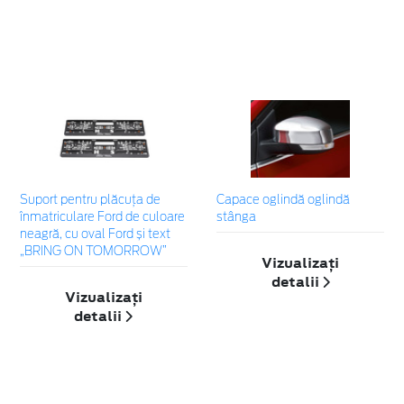
Suport pentru plăcuța de
Capace oglindă oglindă
înmatriculare Ford de culoare
stânga
neagră, cu oval Ford și text
„BRING ON TOMORROW”
Vizualizați
detalii
Vizualizați
detalii