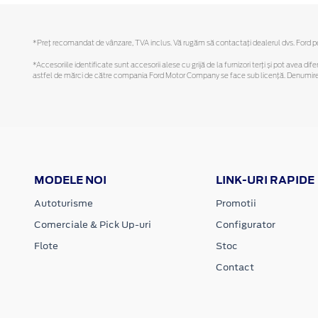
*Preţ recomandat de vânzare, TVA inclus. Vă rugăm să contactaţi dealerul dvs. Ford pent
*Accesoriile identificate sunt accesorii alese cu grijă de la furnizori terți și pot avea di
astfel de mărci de către compania Ford Motor Company se face sub licență. Denumirea iP
MODELE NOI
LINK-URI RAPIDE
Autoturisme
Promotii
Comerciale & Pick Up-uri
Configurator
Flote
Stoc
Contact