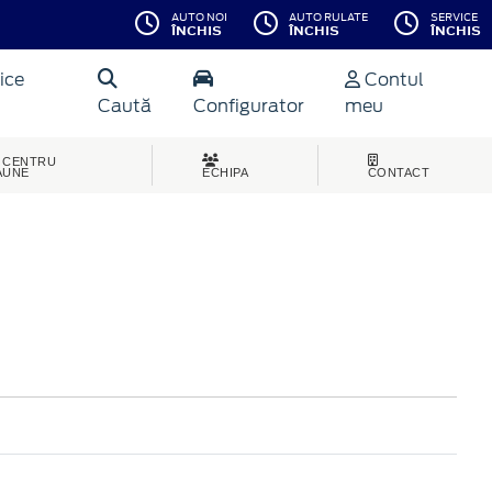
AUTO NOI
AUTO RULATE
SERVICE
ÎNCHIS
ÎNCHIS
ÎNCHIS
ice
Contul
Caută
Configurator
meu
CENTRU
AUNE
ECHIPA
CONTACT