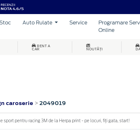
RECENZII
NOTA 4.6/5
Stoc
Auto Rulate
Service
Programare Serv
Online
RENT A
CAR
NOUTĂȚI
D
gn caroserie
2049019
>
ort pentru racing 3M de la Herpa print - pe locuri, fiți gata, start!