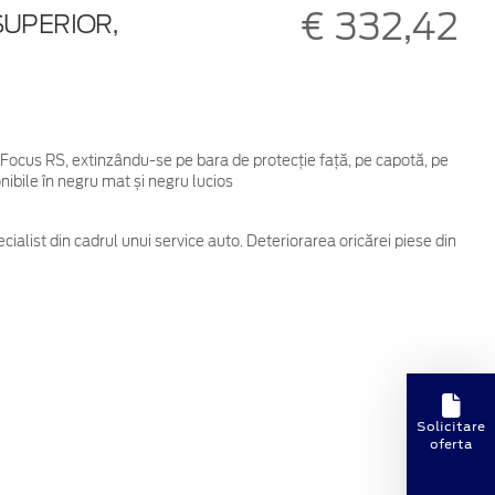
€ 332,42
SUPERIOR,
4
Focus RS, extinzându-se pe bara de protecție față, pe capotă, pe
nibile în negru mat și negru lucios
cialist din cadrul unui service auto. Deteriorarea oricărei piese din
Solicitare
oferta