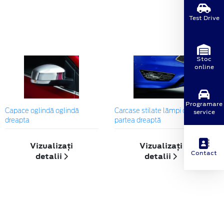
Test Drive
Stoc
online
Programare
service
Capace oglindă oglindă
Carcase stilate lămpi ceaţă
dreapta
partea dreaptă
Vizualizați
Vizualizați
Contact
detalii
detalii