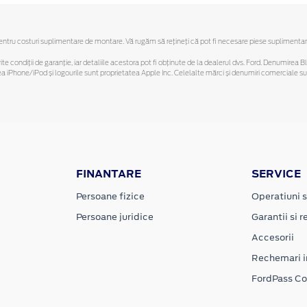
ru costuri suplimentare de montare. Vă rugăm să reţineţi că pot fi necesare piese suplimentare. O
ferite condiții de garanție, iar detaliile acestora pot fi obținute de la dealerul dvs. Ford. Denumirea 
hone/iPod și logourile sunt proprietatea Apple Inc. Celelalte mărci și denumiri comerciale sunt 
FINANTARE
SERVICE
Persoane fizice
Operatiuni s
Persoane juridice
Garantii si re
Accesorii
Rechemari i
FordPass C