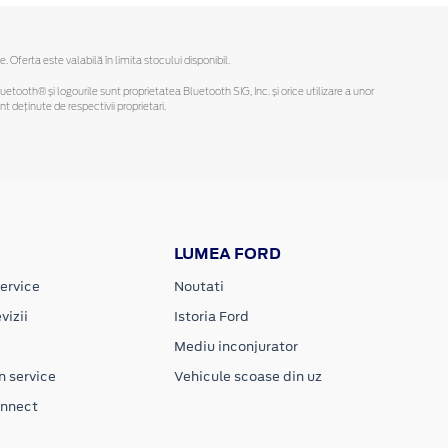
ferta este valabilă în limita stocului disponibil.
Bluetooth® și logourile sunt proprietatea Bluetooth SIG, Inc. și orice utilizare a unor
deținute de respectivii proprietari.
LUMEA FORD
ervice
Noutati
vizii
Istoria Ford
Mediu inconjurator
n service
Vehicule scoase din uz
onnect