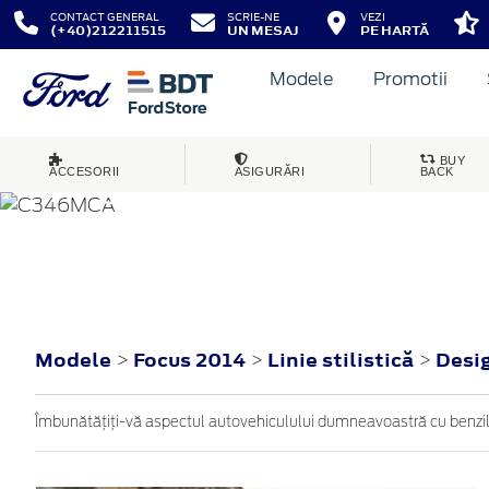
CONTACT GENERAL
SCRIE-NE
VEZI
(+40)212211515
UN MESAJ
PE HARTĂ
Modele
Promotii
BUY
ACCESORII
ASIGURĂRI
BACK
FOCUS
2014
Modele
Focus 2014
Linie stilistică
Desi
>
>
>
Îmbunătățiți-vă aspectul autovehiculului dumneavoastră cu benzile sp