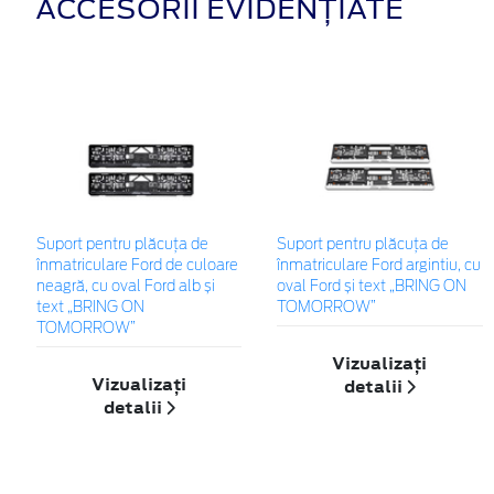
ACCESORII EVIDENȚIATE
Suport pentru plăcuța de
Suport pentru plăcuța de
înmatriculare Ford de culoare
înmatriculare Ford argintiu, cu
neagră, cu oval Ford alb și
oval Ford și text „BRING ON
text „BRING ON
TOMORROW”
TOMORROW”
Vizualizați
Vizualizați
detalii
detalii