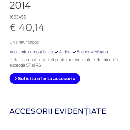
2014
1683455
€ 40,14
Un singur capac
Accesoriu compatibil cu:
4-door
5-door
Wagon
Detalii compatibilitati: Și pentru autovehiculele electrice, Cu
excepţia ST și RS
Solicita oferta accesoriu
ACCESORII EVIDENȚIATE