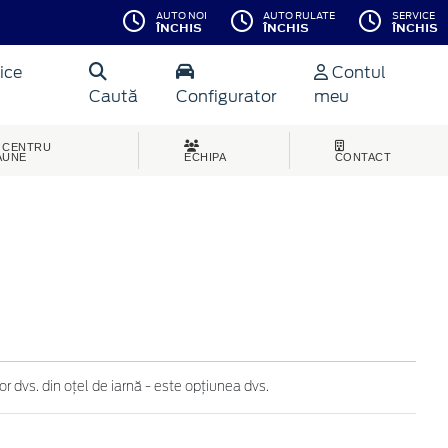
AUTO NOI
AUTO RULATE
SERVICE
ÎNCHIS
ÎNCHIS
ÎNCHIS
ice
Contul
Caută
Configurator
meu
CENTRU
AUNE
ECHIPA
CONTACT
r dvs. din oțel de iarnă - este opțiunea dvs.