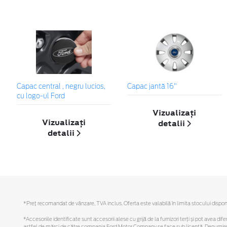
Capac central , negru lucios,
Capac jantă 16"
cu logo-ul Ford
Vizualizați
Vizualizați
detalii
detalii
*Preţ recomandat de vânzare, TVA inclus. Oferta este valabilă în limita stocului disponi
*Accesoriile identificate sunt accesorii alese cu grijă de la furnizori terți și pot avea di
astfel de mărci de către compania Ford Motor Company se face sub licență. Denumirea iP