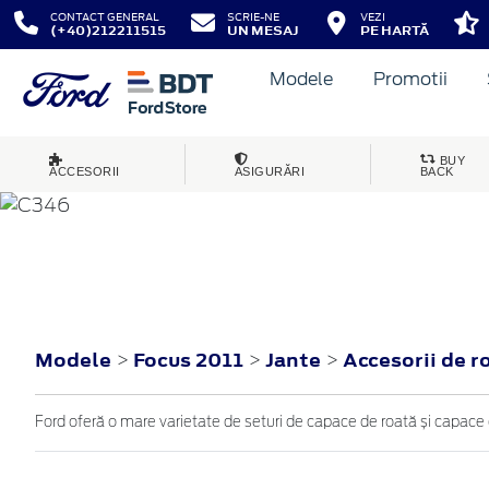
CONTACT GENERAL
SCRIE-NE
VEZI
(+40)212211515
UN MESAJ
PE HARTĂ
Modele
Promotii
BUY
ACCESORII
ASIGURĂRI
BACK
FOCUS
2011
Modele
Focus 2011
Jante
Accesorii de r
>
>
>
Ford oferă o mare varietate de seturi de capace de roată și capace d