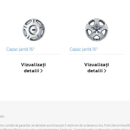
Capac jantă 16"
Capac jantă 16"
Vizualizați
Vizualizați
detalii
detalii
bil.
ferite condiții de garanție, iar detaliile acestora pot fi obținute de la dealerul dvs. Ford. Denumirea 
hone/iPod și logourile sunt proprietatea Apple Inc. Celelalte mărci și denumiri comerciale sunt 