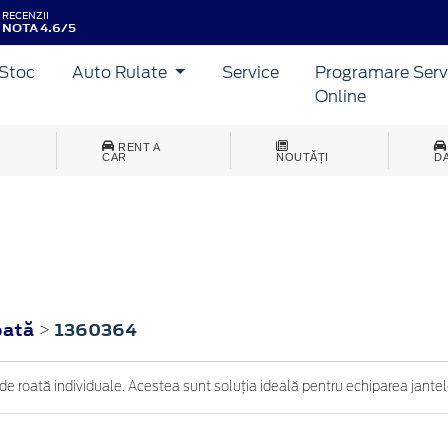
RECENZII
NOTA 4.6/5
Stoc
Auto Rulate
Service
Programare Serv
Online
RENT A
CAR
NOUTĂȚI
D
oată
1360364
>
e roată individuale. Acestea sunt soluția ideală pentru echiparea jantelo