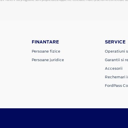
FINANTARE
SERVICE
Persoane fizice
Operatiuni s
Persoane juridice
Garantii si re
Accesorii
Rechemari i
FordPass C