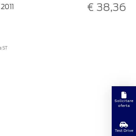
€ 38,36
2011
ia ST
Solicitare
oferta
Test Drive