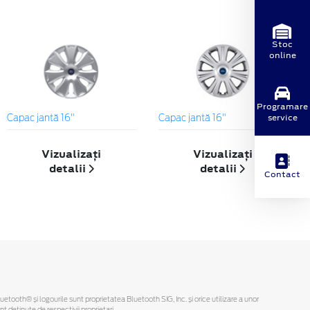
Stoc
online
Programare
service
Capac jantă 16"
Capac jantă 16"
Vizualizați
Vizualizați
detalii
detalii
Contact
Bluetooth® și logourile sunt proprietatea Bluetooth SIG, Inc. și orice utilizare a unor
deținute de respectivii proprietari.