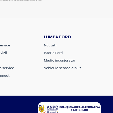
LUMEA FORD
ervice
Noutati
vizii
Istoria Ford
Mediu inconjurator
n service
Vehicule scoase din uz
onnect