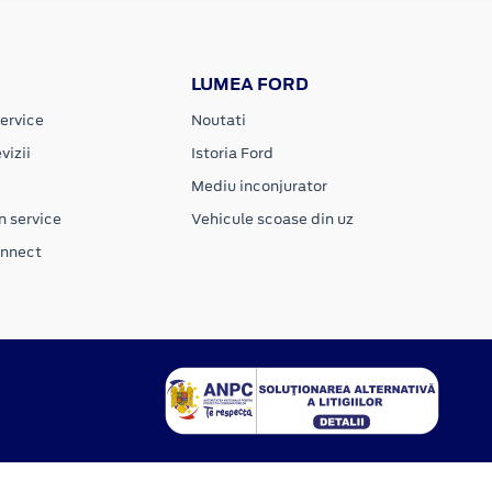
LUMEA FORD
ervice
Noutati
vizii
Istoria Ford
Mediu inconjurator
n service
Vehicule scoase din uz
onnect