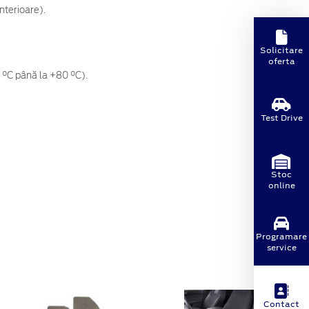
nterioare).
Solicitare
oferta
0 °C până la +80 °C).
Test Drive
Stoc
online
Programare
service
Contact