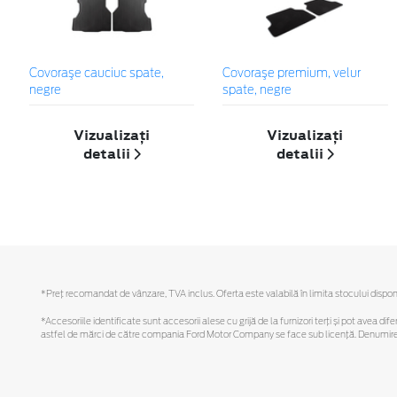
Covoraşe cauciuc spate,
Covoraşe premium, velur
negre
spate, negre
Vizualizați
Vizualizați
detalii
detalii
*Preţ recomandat de vânzare, TVA inclus. Oferta este valabilă în limita stocului disponi
*Accesoriile identificate sunt accesorii alese cu grijă de la furnizori terți și pot avea di
astfel de mărci de către compania Ford Motor Company se face sub licență. Denumirea iP