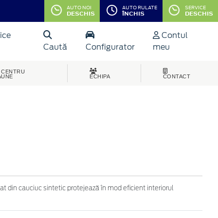
AUTO NOI
AUTO RULATE
SERVICE
DESCHIS
ÎNCHIS
DESCHIS
ice
Contul
Caută
Configurator
meu
CENTRU
AUNE
ECHIPA
CONTACT
t din cauciuc sintetic protejează în mod eficient interiorul