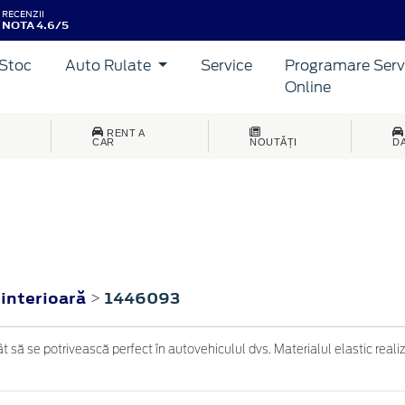
RECENZII
NOTA 4.6/5
Stoc
Auto Rulate
Service
Programare Serv
Online
RENT A
CAR
NOUTĂȚI
D
 interioară
1446093
>
 să se potrivească perfect în autovehiculul dvs. Materialul elastic realiza