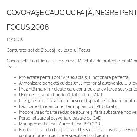
COVORAŞE CAUCIUC FAŢĂ, NEGRE PEN
FOCUS 2008
1446093
Conturate, set de 2 bucăţi, cu logo-ul Focus
Covorașele Ford din cauciuc reprezintă soluția de protecție ideală pe
dvs.:
Proiectate pentru potrivire exactă și funcționare perfectă.
Armonizare perfectă cu designul interior al autovehiculului dv
Prezintă margini ridicate care contribuie la evitarea scurgerilo
Ușor de instalat, de îndepărtat și de curățat.
Cu siglă specifică vehiculului și cu dispozitive de fixare pent
Fabricate din elastomer termoplastic (TPE) durabil.
Inodore, grad foarte redus de aburire și fără substanțe nociv
Personalizare și dezvoltare bazate pe CAD.
Management al calității certificat ISO 9001.
Ford recomandă clienților să utilizeze numai covorașele Ford di
conformitate cu cerințele specifice Ford pentru: