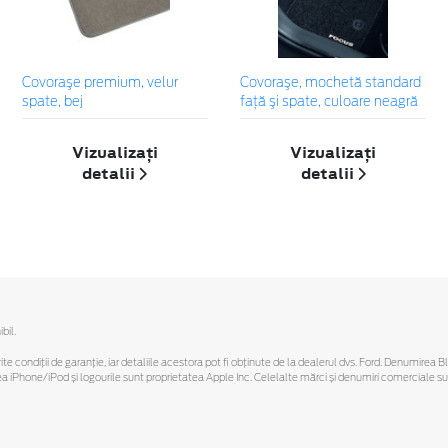
Covoraşe premium, velur
Covoraşe, mochetă standard
spate, bej
faţă şi spate, culoare neagră
Vizualizați
Vizualizați
detalii
detalii
bil.
ferite condiții de garanție, iar detaliile acestora pot fi obținute de la dealerul dvs. Ford. Denumirea 
hone/iPod și logourile sunt proprietatea Apple Inc. Celelalte mărci și denumiri comerciale sunt 