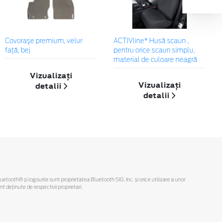
Covoraşe premium, velur
ACTIVline* Husă scaun ,
faţă, bej
pentru orice scaun simplu,
material de culoare neagră
Vizualizați
Vizualizați
detalii
detalii
Bluetooth® și logourile sunt proprietatea Bluetooth SIG, Inc. și orice utilizare a unor
deținute de respectivii proprietari.