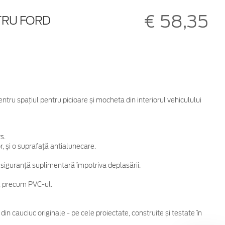
€ 58,35
TRU FORD
ntru spațiul pentru picioare și mocheta din interiorul vehiculului
s.
r, și o suprafață antialunecare.
ru siguranță suplimentară împotriva deplasării.
e, precum PVC-ul.
n cauciuc originale - pe cele proiectate, construite și testate în