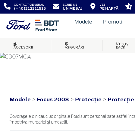
CONTACT GENERAL
SCRIE-NE
VEZI
(+40)212211515
UN MESAJ
PE HARTĂ
Modele
Promotii
BUY
ACCESORII
ASIGURĂRI
BACK
FOCUS
2008
Modele
Focus 2008
Protecţie
Protecţie
>
>
>
Covoraşele din cauciuc originale Ford sunt personalizate astfel încât
împotriva murdăriei şi umezelii.