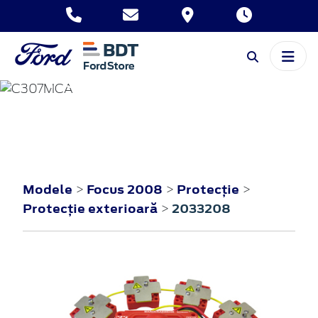
FOCUS
2008
Modele
Focus 2008
Protecţie
>
>
>
Protecţie exterioară
2033208
>