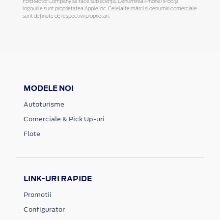
Ford Motor Company se face sub licență. Denumirea iPhone/iPod și
logourile sunt proprietatea Apple Inc. Celelalte mărci și denumiri comerciale
sunt deținute de respectivii proprietari.
MODELE NOI
Autoturisme
Comerciale & Pick Up-uri
Flote
LINK-URI RAPIDE
Promotii
Configurator