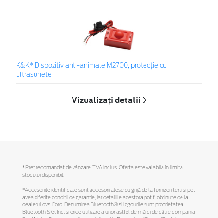
K&K* Dispozitiv anti-animale M2700, protecție cu
ultrasunete
Vizualizați detalii
*Preţ recomandat de vânzare, TVA inclus. Oferta este valabilă în limita
stocului disponibil.
*Accesoriile identificate sunt accesorii alese cu grijă de la furnizori terți și pot
avea diferite condiții de garanție, iar detaliile acestora pot fi obținute de la
dealerul dvs. Ford. Denumirea Bluetooth® și logourile sunt proprietatea
Bluetooth SIG, Inc. și orice utilizare a unor astfel de mărci de către compania