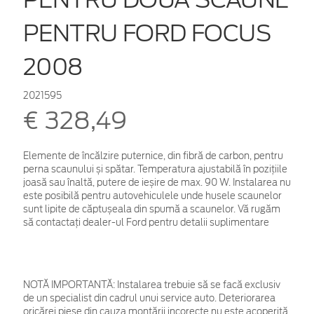
PENTRU FORD FOCUS
2008
2021595
€ 328,49
Elemente de încălzire puternice, din fibră de carbon, pentru
perna scaunului și spătar. Temperatura ajustabilă în pozițiile
joasă sau înaltă, putere de ieșire de max. 90 W. Instalarea nu
este posibilă pentru autovehiculele unde husele scaunelor
sunt lipite de căptușeala din spumă a scaunelor. Vă rugăm
să contactați dealer-ul Ford pentru detalii suplimentare
NOTĂ IMPORTANTĂ:
Instalarea trebuie să se facă exclusiv
de un specialist din cadrul unui service auto. Deteriorarea
oricărei piese din cauza montării incorecte nu este acoperită