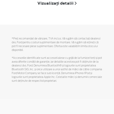
Vizualizați detalii
*Preţ recomandat de vânzare, TVA inclus. Vă rugăm să contactaţi dealerul
dvs. Ford pentru costuri suplimentare de montare. Vă rugăm să reţineţi că
pot fi necesare piese suplimentare. Oferta este valabilă în limita stocului
disponibil.
*Accesoriile identificate sunt accesorii alese cu grijă de la furnizori terți și pot
avea diferite condiții de garanție, iar detaliile acestora pot fi obținute de la
dealerul dvs. Ford. Denumirea Bluetooth® și logourile sunt proprietatea
Bluetooth SIG, Inc. și orice utilizare a unor astfel de mărci de către compania
Ford Motor Company se face sub licență. Denumirea iPhone/iPod și
logourile sunt proprietatea Apple Inc. Celelalte mărci și denumiri comerciale
sunt deținute de respectivii proprietari.