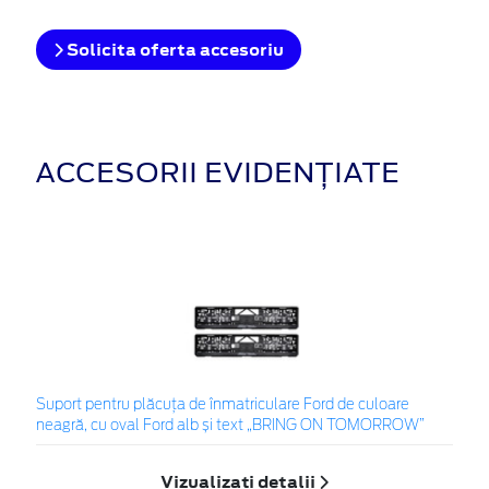
Solicita oferta accesoriu
ACCESORII EVIDENȚIATE
Suport pentru plăcuța de înmatriculare Ford de culoare
neagră, cu oval Ford alb și text „BRING ON TOMORROW”
Vizualizați detalii