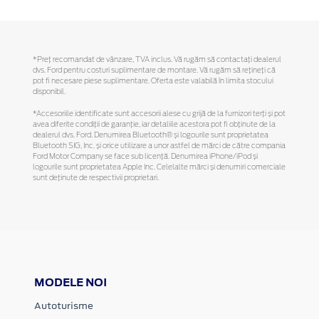
*Preţ recomandat de vânzare, TVA inclus. Vă rugăm să contactaţi dealerul
dvs. Ford pentru costuri suplimentare de montare. Vă rugăm să reţineţi că
pot fi necesare piese suplimentare. Oferta este valabilă în limita stocului
disponibil.
*Accesoriile identificate sunt accesorii alese cu grijă de la furnizori terți și pot
avea diferite condiții de garanție, iar detaliile acestora pot fi obținute de la
dealerul dvs. Ford. Denumirea Bluetooth® și logourile sunt proprietatea
Bluetooth SIG, Inc. și orice utilizare a unor astfel de mărci de către compania
Ford Motor Company se face sub licență. Denumirea iPhone/iPod și
logourile sunt proprietatea Apple Inc. Celelalte mărci și denumiri comerciale
sunt deținute de respectivii proprietari.
MODELE NOI
Autoturisme