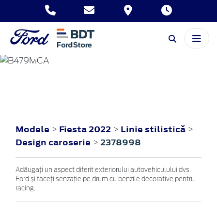
FIESTA
2022
Modele
Fiesta 2022
Linie stilistică
>
>
>
Design caroserie
2378998
>
Adăugați un aspect diferit exteriorului autovehiculului dvs.
Ford și faceți senzație pe drum cu benzile decorative pentru
racing.