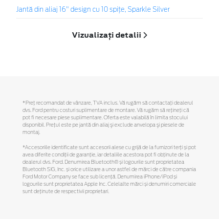
Jantă din aliaj 16" design cu 10 spițe, Sparkle Silver
Vizualizați detalii
*Preţ recomandat de vânzare, TVA inclus. Vă rugăm să contactaţi dealerul
dvs. Ford pentru costuri suplimentare de montare. Vă rugăm să reţineţi că
pot fi necesare piese suplimentare. Oferta este valabilă în limita stocului
disponibil. Preţul este pe jantă din aliaj şi exclude anvelopa şi piesele de
montaj.
*Accesoriile identificate sunt accesorii alese cu grijă de la furnizori terți și pot
avea diferite condiții de garanție, iar detaliile acestora pot fi obținute de la
dealerul dvs. Ford. Denumirea Bluetooth® și logourile sunt proprietatea
Bluetooth SIG, Inc. și orice utilizare a unor astfel de mărci de către compania
Ford Motor Company se face sub licență. Denumirea iPhone/iPod și
logourile sunt proprietatea Apple Inc. Celelalte mărci și denumiri comerciale
sunt deținute de respectivii proprietari.