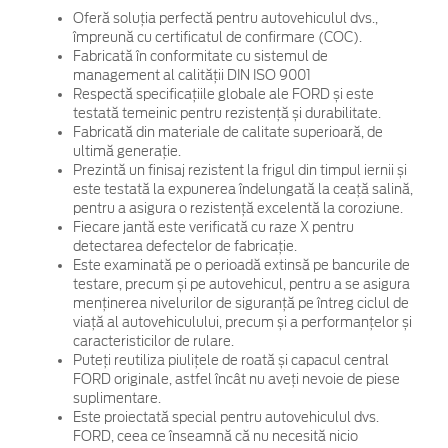
Oferă soluția perfectă pentru autovehiculul dvs.,
împreună cu certificatul de confirmare (COC).
Fabricată în conformitate cu sistemul de
management al calității DIN ISO 9001
Respectă specificațiile globale ale FORD și este
testată temeinic pentru rezistență și durabilitate.
Fabricată din materiale de calitate superioară, de
ultimă generație.
Prezintă un finisaj rezistent la frigul din timpul iernii și
este testată la expunerea îndelungată la ceață salină,
pentru a asigura o rezistență excelentă la coroziune.
Fiecare jantă este verificată cu raze X pentru
detectarea defectelor de fabricație.
Este examinată pe o perioadă extinsă pe bancurile de
testare, precum și pe autovehicul, pentru a se asigura
menținerea nivelurilor de siguranță pe întreg ciclul de
viață al autovehiculului, precum și a performanțelor și
caracteristicilor de rulare.
Puteți reutiliza piulițele de roată și capacul central
FORD originale, astfel încât nu aveți nevoie de piese
suplimentare.
Este proiectată special pentru autovehiculul dvs.
FORD, ceea ce înseamnă că nu necesită nicio