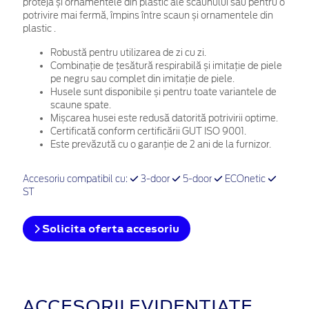
proteja și ornamentele din plastic ale scaunului sau
p
entru o
potrivire mai fermă, împins între scaun și ornamentele din
plastic
.
Robustă pentru utilizarea de zi cu zi.
Combinație de țesătură respirabilă și imitație de piele
pe negru sau complet din imitație de piele.
Husele sunt disponibile și pentru toate variantele de
scaune spate.
Mișcarea husei este redusă datorită potrivirii optime.
Certificată conform certificării GUT ISO 9001.
Este prevăzută cu o garanție de 2 ani de la furnizor.
Accesoriu compatibil cu:
3-door
5-door
ECOnetic
ST
Solicita oferta accesoriu
ACCESORII EVIDENȚIATE