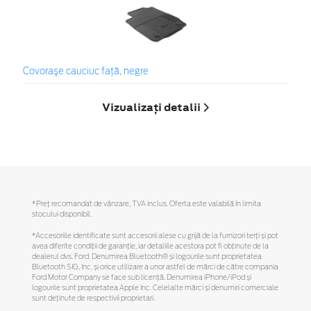
Covoraşe cauciuc faţă, negre
Vizualizați detalii
*Preţ recomandat de vânzare, TVA inclus. Oferta este valabilă în limita
stocului disponibil.
*Accesoriile identificate sunt accesorii alese cu grijă de la furnizori terți și pot
avea diferite condiții de garanție, iar detaliile acestora pot fi obținute de la
dealerul dvs. Ford. Denumirea Bluetooth® și logourile sunt proprietatea
Bluetooth SIG, Inc. și orice utilizare a unor astfel de mărci de către compania
Ford Motor Company se face sub licență. Denumirea iPhone/iPod și
logourile sunt proprietatea Apple Inc. Celelalte mărci și denumiri comerciale
sunt deținute de respectivii proprietari.