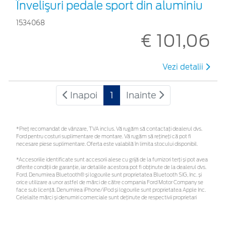
Învelişuri pedale sport din aluminiu
1534068
€ 101,06
Vezi detalii
Inapoi
1
Inainte
*Preţ recomandat de vânzare, TVA inclus. Vă rugăm să contactaţi dealerul dvs.
Ford pentru costuri suplimentare de montare. Vă rugăm să rețineți că pot fi
necesare piese suplimentare. Oferta este valabilă în limita stocului disponibil.
*Accesoriile identificate sunt accesorii alese cu grijă de la furnizori terți și pot avea
diferite condiții de garanție, iar detaliile acestora pot fi obținute de la dealerul dvs.
Ford. Denumirea Bluetooth® și logourile sunt proprietatea Bluetooth SIG, Inc. și
orice utilizare a unor astfel de mărci de către compania Ford Motor Company se
face sub licență. Denumirea iPhone/iPod și logourile sunt proprietatea Apple Inc.
Celelalte mărci și denumiri comerciale sunt deținute de respectivii proprietari