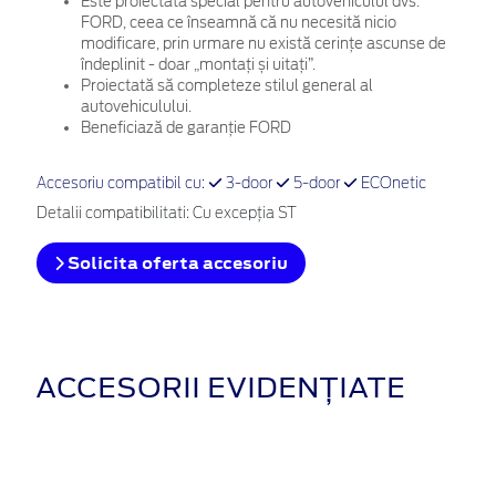
Este proiectată special pentru autovehiculul dvs.
FORD, ceea ce înseamnă că nu necesită nicio
modificare, prin urmare nu există cerințe ascunse de
îndeplinit - doar „montați și uitați”.
Proiectată să completeze stilul general al
autovehiculului.
Beneficiază de garanție FORD
Accesoriu compatibil cu:
3-door
5-door
ECOnetic
Detalii compatibilitati: Cu excepţia ST
Solicita oferta accesoriu
ACCESORII EVIDENȚIATE