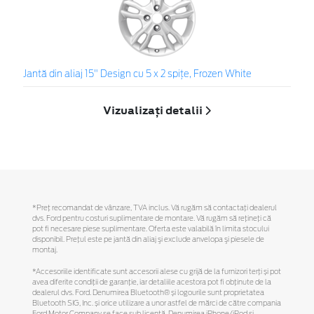
Jantă din aliaj 15" Design cu 5 x 2 spiţe, Frozen White
Vizualizați detalii
*Preţ recomandat de vânzare, TVA inclus. Vă rugăm să contactaţi dealerul
dvs. Ford pentru costuri suplimentare de montare. Vă rugăm să reţineţi că
pot fi necesare piese suplimentare. Oferta este valabilă în limita stocului
disponibil. Preţul este pe jantă din aliaj şi exclude anvelopa şi piesele de
montaj.
*Accesoriile identificate sunt accesorii alese cu grijă de la furnizori terți și pot
avea diferite condiții de garanție, iar detaliile acestora pot fi obținute de la
dealerul dvs. Ford. Denumirea Bluetooth® și logourile sunt proprietatea
Bluetooth SIG, Inc. și orice utilizare a unor astfel de mărci de către compania
Ford Motor Company se face sub licență. Denumirea iPhone/iPod și