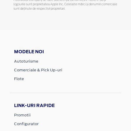
logourile sunt proprietatea Apple Inc. Celelalte mărci și denumiri comerciale
sunt deținute de respectivii proprietari.
MODELE NOI
Autoturisme
Comerciale & Pick Up-uri
Flote
LINK-URI RAPIDE
Promotii
Configurator