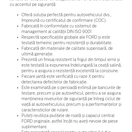
cu accentul pe siguranță:
Oferă soluția perfectă pentru autovehiculul dvs.,
împreună cu certificatul de confirmare (COC).
Fabricată în conformitate cu sistemul de
management al calității DIN ISO 9001
Respectă specificațiile globale ale FORD și este
testată temeinic pentru rezistență și durabilitate.
Fabricată din materiale de calitate superioară, de
ultimă generație.
Prezintă un finisaj rezistent la frigul din timpul iernii și
este testată la expunerea îndelungată la ceață salină,
pentru a asigura o rezistență excelentă la coroziune.
Fiecare jantă este verificată cu raze X pentru
detectarea defectelor de fabricație.
Este examinată pe o perioadă extinsă pe bancurile de
testare, precum și pe autovehicul, pentru a se asigura
menținerea nivelurilor de siguranță pe întreg ciclul de
viață al autovehiculului, precum și a performanțelor și
caracteristicilor de rulare.
Puteți reutiliza piulițele de roată și capacul central
FORD originale, astfel încât nu aveți nevoie de piese
suplimentare.