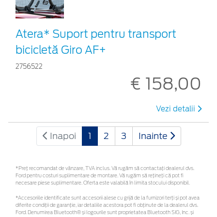
Atera* Suport pentru transport
bicicletă Giro AF+
2756522
€ 158,00
Vezi detalii
Inapoi
1
2
3
Inainte
*Preţ recomandat de vânzare, TVA inclus. Vă rugăm să contactaţi dealerul dvs.
Ford pentru costuri suplimentare de montare. Vă rugăm să rețineți că pot fi
necesare piese suplimentare. Oferta este valabilă în limita stocului disponibil.
*Accesoriile identificate sunt accesorii alese cu grijă de la furnizori terți și pot avea
diferite condiții de garanție, iar detaliile acestora pot fi obținute de la dealerul dvs.
Ford. Denumirea Bluetooth® și logourile sunt proprietatea Bluetooth SIG, Inc. și