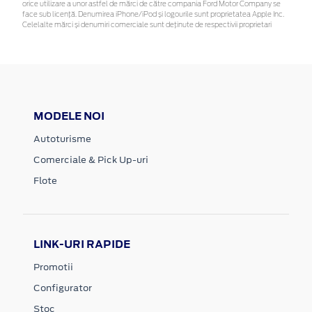
orice utilizare a unor astfel de mărci de către compania Ford Motor Company se
face sub licență. Denumirea iPhone/iPod și logourile sunt proprietatea Apple Inc.
Celelalte mărci și denumiri comerciale sunt deținute de respectivii proprietari
MODELE NOI
Autoturisme
Comerciale & Pick Up-uri
Flote
LINK-URI RAPIDE
Promotii
Configurator
Stoc