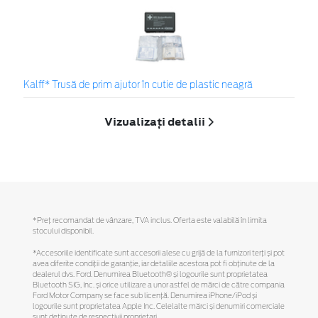
Kalff* Trusă de prim ajutor în cutie de plastic neagră
Vizualizați detalii
*Preţ recomandat de vânzare, TVA inclus. Oferta este valabilă în limita
stocului disponibil.
*Accesoriile identificate sunt accesorii alese cu grijă de la furnizori terți și pot
avea diferite condiții de garanție, iar detaliile acestora pot fi obținute de la
dealerul dvs. Ford. Denumirea Bluetooth® și logourile sunt proprietatea
Bluetooth SIG, Inc. și orice utilizare a unor astfel de mărci de către compania
Ford Motor Company se face sub licență. Denumirea iPhone/iPod și
logourile sunt proprietatea Apple Inc. Celelalte mărci și denumiri comerciale
sunt deținute de respectivii proprietari.