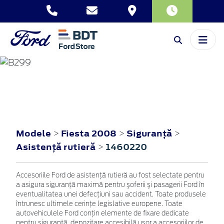
FIESTA
2008
Modele
Fiesta 2008
Siguranţă
>
>
>
Asistenţă rutieră
1460220
>
Accesoriile Ford de asistenţă rutieră au fost selectate pentru
a asigura siguranţă maximă pentru şoferii şi pasagerii Ford în
eventualitatea unei defecţiuni sau accident. Toate produsele
întrunesc ultimele cerinţe legislative europene. Toate
autovehiculele Ford conţin elemente de fixare dedicate
pentru siguranţă, depozitare accesibilă uşor a accesoriilor de