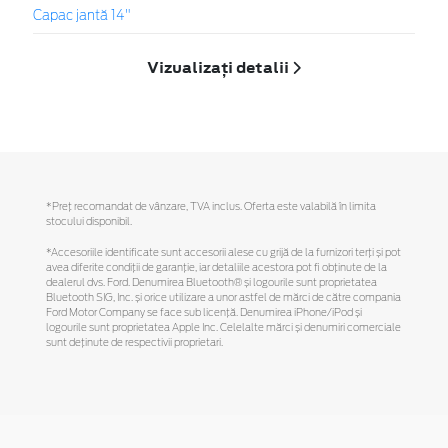
Capac jantă 14"
Vizualizați detalii
*Preţ recomandat de vânzare, TVA inclus. Oferta este valabilă în limita
stocului disponibil.
*Accesoriile identificate sunt accesorii alese cu grijă de la furnizori terți și pot
avea diferite condiții de garanție, iar detaliile acestora pot fi obținute de la
dealerul dvs. Ford. Denumirea Bluetooth® și logourile sunt proprietatea
Bluetooth SIG, Inc. și orice utilizare a unor astfel de mărci de către compania
Ford Motor Company se face sub licență. Denumirea iPhone/iPod și
logourile sunt proprietatea Apple Inc. Celelalte mărci și denumiri comerciale
sunt deținute de respectivii proprietari.