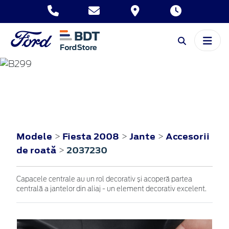
FIESTA
2008
Modele
Fiesta 2008
Jante
Accesorii
>
>
>
de roată
2037230
>
Capacele centrale au un rol decorativ și acoperă partea
centrală a jantelor din aliaj - un element decorativ excelent.