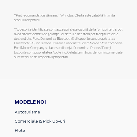
*Preţ recomandat de vânzare, TVA inclus. Oferta este valabilă în limita
stocului disponibil.
*Accesoriile identificate sunt accesorii alese cu grijă de la furnizori terți și pot
avea diferite condiții de garanție, iar detaliile acestora pot fi obținute de la
dealerul dvs. Ford. Denumirea Bluetooth® și logourile sunt proprietatea
Bluetooth SIG, Inc. și orice utilizare a unor astfel de mărci de către compania
Ford Motor Company se face sub licență. Denumirea iPhone/iPod și
logourile sunt proprietatea Apple Inc. Celelalte mărci și denumiri comerciale
sunt deținute de respectivii proprietari.
MODELE NOI
Autoturisme
Comerciale & Pick Up-uri
Flote