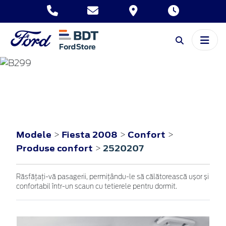
FIESTA
2008
Modele
Fiesta 2008
Confort
>
>
>
Produse confort
2520207
>
Răsfățați-vă pasagerii, permițându-le să călătorească ușor și
confortabil într-un scaun cu tetierele pentru dormit.