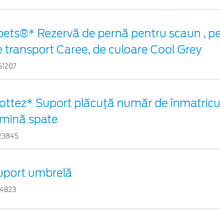
pets®* Rezervă de pernă pentru scaun , p
 transport Caree, de culoare Cool Grey
61207
ottez* Suport plăcuță număr de înmatricul
umină spate
23845
uport umbrelă
24823