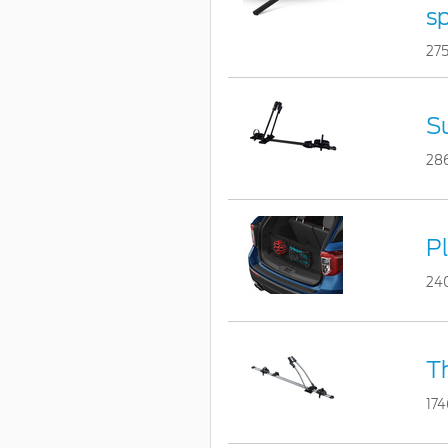
sp
27
Su
28
P
24
Th
17