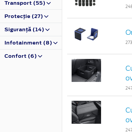
Transport (55)
24
Protecţie (27)
Siguranţă (14)
Or
Infotainment (8)
27
Confort (6)
Cu
ov
24
Cu
ov
24