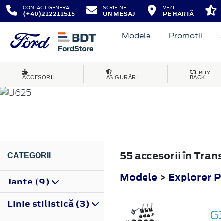
CONTACT GENERAL
SCRIE-NE
VEZI
(+40)212211515
UN MESAJ
PE HARTĂ
Modele
Promotii
EXPLORER PLUG-IN-
BUY
ACCESORII
ASIGURĂRI
BACK
2019
55 accesorii în Tra
CATEGORII
Modele
>
Explorer 
Jante (9)
Linie stilistică (3)
G3