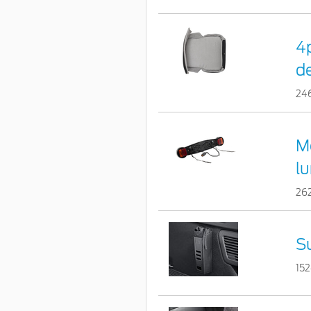
4
de
24
M
l
26
S
15