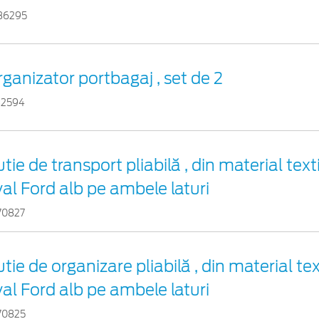
86295
ganizator portbagaj , set de 2
32594
tie de transport pliabilă , din material text
al Ford alb pe ambele laturi
70827
tie de organizare pliabilă , din material tex
al Ford alb pe ambele laturi
70825