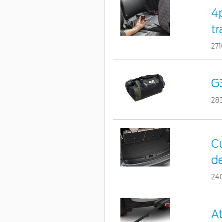
4
tr
27
G3
28
Cu
d
24
At