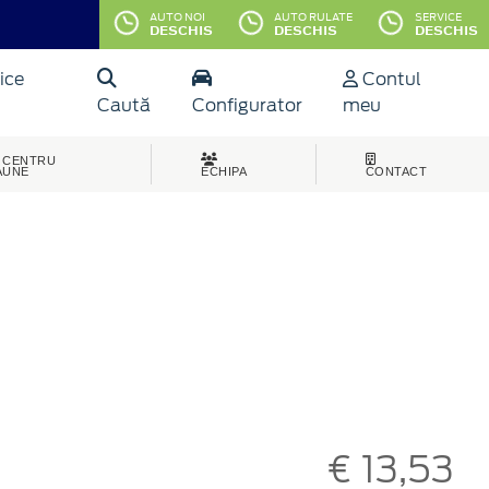
AUTO NOI
AUTO RULATE
SERVICE
DESCHIS
DESCHIS
DESCHIS
ice
Contul
Caută
Configurator
meu
CENTRU
AUNE
ECHIPA
CONTACT
€ 13,53