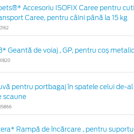
pets®* Accesoriu ISOFIX Caree pentru cuti
ansport Caree, pentru câini până la 15 kg
10162
* Geantă de voiaj , GP, pentru coș metali
31820
vă pentru portbagaj în spatele celui de-al 
e scaune
05866
era* Rampă de încărcare , pentru suportul