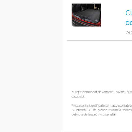
Cu
d
24
*Preţ recomandat de vânzare, TVA inclus. Vă 
disponibil.
*Accesoriile identificate sunt accesorii alese 
Bluetooth SIG, Inc. și orice utilizare a uno
deținute de respectivii proprietari