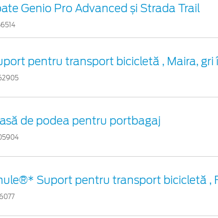
ate Genio Pro Advanced și Strada Trail
56514
port pentru transport bicicletă , Maira, gri 
62905
lasă de podea pentru portbagaj
05904
ule®* Suport pentru transport bicicletă ,
46077