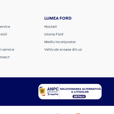
LUMEA FORD
ervice
Noutati
vizii
Istoria Ford
Mediu inconjurator
n service
Vehicule scoase din uz
onnect