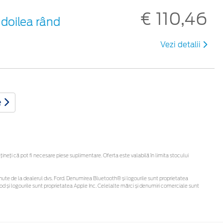
€ 110,46
 doilea rând
Vezi detalii
e
eți că pot fi necesare piese suplimentare. Oferta este valabilă în limita stocului
 obținute de la dealerul dvs. Ford. Denumirea Bluetooth® și logourile sunt proprietatea
d și logourile sunt proprietatea Apple Inc. Celelalte mărci și denumiri comerciale sunt