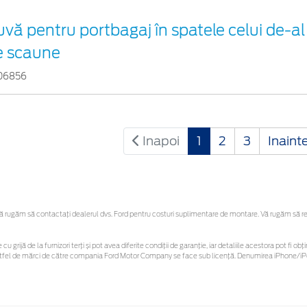
vă pentru portbagaj în spatele celui de-al
e scaune
06856
Inapoi
1
2
3
Inaint
rugăm să contactaţi dealerul dvs. Ford pentru costuri suplimentare de montare. Vă rugăm să rețin
cu grijă de la furnizori terți și pot avea diferite condiții de garanție, iar detaliile acestora pot fi
r astfel de mărci de către compania Ford Motor Company se face sub licență. Denumirea iPhone/iPo