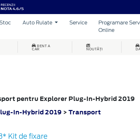
RECENZII
NOTA 4.6/5
Stoc
Auto Rulate
Service
Programare Serv
Online
HYBRID
RENT A
CAR
NOUTĂȚI
D
nsport pentru Explorer Plug-In-Hybrid 2019
Plug-In-Hybrid 2019
>
Transport
* Kit de fixare