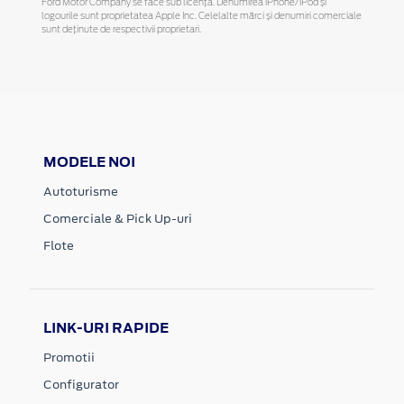
Ford Motor Company se face sub licență. Denumirea iPhone/iPod și
logourile sunt proprietatea Apple Inc. Celelalte mărci și denumiri comerciale
sunt deținute de respectivii proprietari.
MODELE NOI
Autoturisme
Comerciale & Pick Up-uri
Flote
LINK-URI RAPIDE
Promotii
Configurator