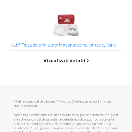
Kalff* Trusă de prim ajutor în geantă de nailon roșie, Nano
Vizualizați detalii
*Preţ recomandat de vânzare, TVA inclus. Oferta este valabilă în limita
stocului disponibil.
*Accesoriile identificate sunt accesorii alese cu grijă de la furnizori terți și pot
avea diferite condiții de garanție, iar detaliile acestora pot fi obținute de la
dealerul dvs. Ford. Denumirea Bluetooth® și logourile sunt proprietatea
Bluetooth SIG, Inc. și orice utilizare a unor astfel de mărci de către compania