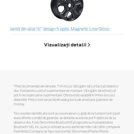
Jantă din aliaj 16" design 5 spițe, Magnetic Low Gloss
Vizualizați detalii
*Preţ recomandat de vânzare, TVA inclus. Vă rugăm să contactaţi dealerul
dvs. Ford pentru costuri suplimentare de montare. Vă rugăm să reţineţi că
pot fi necesare piese suplimentare. Oferta este valabilă în limita stocului
disponibil. Preţul este pe jantă din aliaj şi exclude anvelopa şi piesele de
montaj.
*Accesoriile identificate sunt accesorii alese cu grijă de la furnizori terți și pot
avea diferite condiții de garanție, iar detaliile acestora pot fi obținute de la
dealerul dvs. Ford. Denumirea Bluetooth® și logourile sunt proprietatea
Bluetooth SIG, Inc. și orice utilizare a unor astfel de mărci de către compania
Ford Motor Company se face sub licență. Denumirea iPhone/iPod și