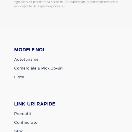
logourile sunt proprietatea Apple Inc. Celelalte mărci și denumiri comerciale
sunt deținute de respectivii proprietari.
MODELE NOI
Autoturisme
Comerciale & Pick Up-uri
Flote
LINK-URI RAPIDE
Promotii
Configurator
Stoc