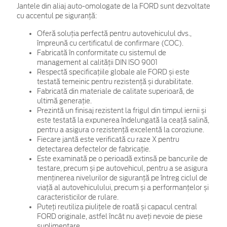
Jantele din aliaj auto-omologate de la FORD sunt dezvoltate
cu accentul pe siguranță:
Oferă soluția perfectă pentru autovehiculul dvs.,
împreună cu certificatul de confirmare (COC).
Fabricată în conformitate cu sistemul de
management al calității DIN ISO 9001
Respectă specificațiile globale ale FORD și este
testată temeinic pentru rezistență și durabilitate.
Fabricată din materiale de calitate superioară, de
ultimă generație.
Prezintă un finisaj rezistent la frigul din timpul iernii și
este testată la expunerea îndelungată la ceață salină,
pentru a asigura o rezistență excelentă la coroziune.
Fiecare jantă este verificată cu raze X pentru
detectarea defectelor de fabricație.
Este examinată pe o perioadă extinsă pe bancurile de
testare, precum și pe autovehicul, pentru a se asigura
menținerea nivelurilor de siguranță pe întreg ciclul de
viață al autovehiculului, precum și a performanțelor și
caracteristicilor de rulare.
Puteți reutiliza piulițele de roată și capacul central
FORD originale, astfel încât nu aveți nevoie de piese
suplimentare.