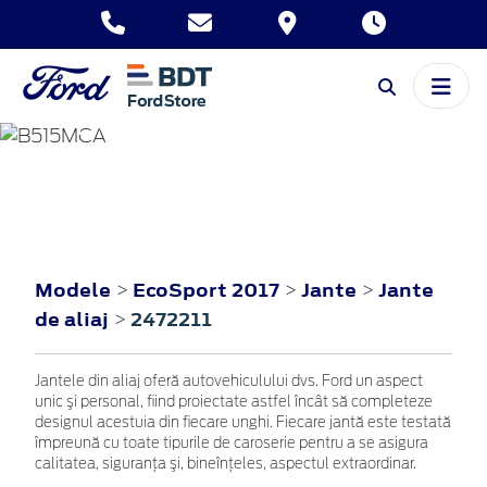
ECOSPORT
2017
Modele
EcoSport 2017
Jante
Jante
>
>
>
de aliaj
2472211
>
Jantele din aliaj oferă autovehiculului dvs. Ford un aspect
unic şi personal, fiind proiectate astfel încât să completeze
designul acestuia din fiecare unghi. Fiecare jantă este testată
împreună cu toate tipurile de caroserie pentru a se asigura
calitatea, siguranţa şi, bineînţeles, aspectul extraordinar.