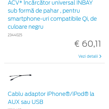
ACV* Încărcător universal INBAY
sub formă de pahar , pentru
smartphone-uri compatibile Qi, de
culoare negru
2344025
€ 60,11
Vezi detalii
Cablu adaptor iPhone®/iPod® la
AUX sau USB