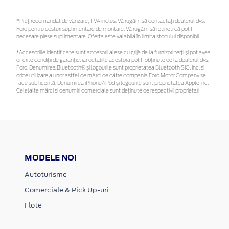
*Preţ recomandat de vânzare, TVA inclus. Vă rugăm să contactaţi dealerul dvs.
Ford pentru costuri suplimentare de montare. Vă rugăm să rețineți că pot fi
necesare piese suplimentare. Oferta este valabilă în limita stocului disponibil.
*Accesoriile identificate sunt accesorii alese cu grijă de la furnizori terți și pot avea
diferite condiții de garanție, iar detaliile acestora pot fi obținute de la dealerul dvs.
Ford. Denumirea Bluetooth® și logourile sunt proprietatea Bluetooth SIG, Inc. și
orice utilizare a unor astfel de mărci de către compania Ford Motor Company se
face sub licență. Denumirea iPhone/iPod și logourile sunt proprietatea Apple Inc.
Celelalte mărci și denumiri comerciale sunt deținute de respectivii proprietari
MODELE NOI
Autoturisme
Comerciale & Pick Up-uri
Flote