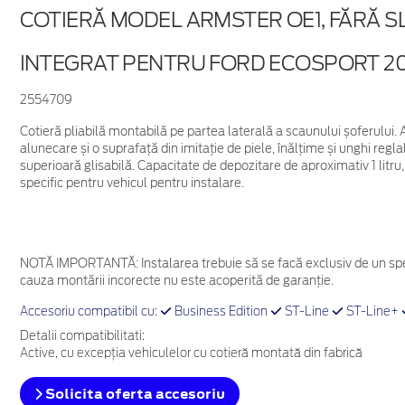
COTIERĂ MODEL ARMSTER OE1, FĂRĂ S
INTEGRAT PENTRU FORD ECOSPORT 20
2554709
Cotieră pliabilă montabilă pe partea laterală a scaunului șoferului.
alunecare și o suprafață din imitație de piele, înălțime și unghi regl
superioară glisabilă. Capacitate de depozitare de aproximativ 1 litru
specific pentru vehicul pentru instalare.
NOTĂ IMPORTANTĂ:
Instalarea trebuie să se facă exclusiv de un spe
cauza montării incorecte nu este acoperită de garanţie.
Accesoriu compatibil cu:
Business Edition
ST-Line
ST-Line+
Detalii compatibilitati:
Active, cu excepția vehiculelor cu cotieră montată din fabrică
Solicita oferta accesoriu