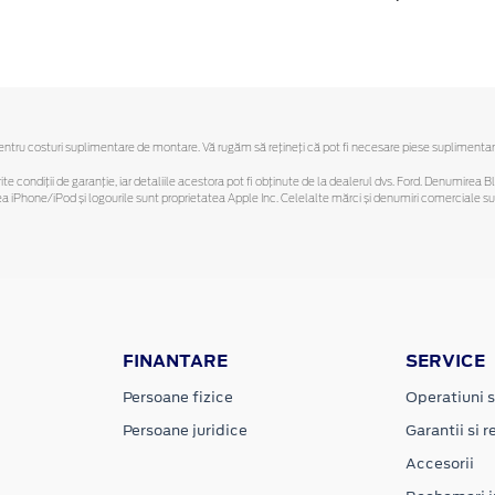
ru costuri suplimentare de montare. Vă rugăm să reţineţi că pot fi necesare piese suplimentare. O
ferite condiții de garanție, iar detaliile acestora pot fi obținute de la dealerul dvs. Ford. Denumirea 
hone/iPod și logourile sunt proprietatea Apple Inc. Celelalte mărci și denumiri comerciale sunt 
FINANTARE
SERVICE
Persoane fizice
Operatiuni s
Persoane juridice
Garantii si re
Accesorii