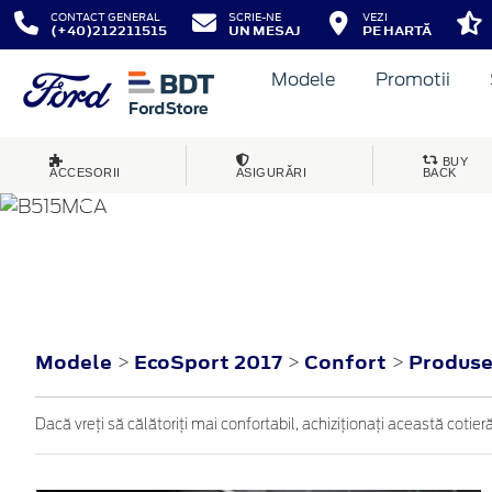
CONTACT GENERAL
SCRIE-NE
VEZI
(+40)212211515
UN MESAJ
PE HARTĂ
Modele
Promotii
BUY
ACCESORII
ASIGURĂRI
BACK
ECOSPORT
2017
Modele
EcoSport 2017
Confort
Produse
>
>
>
Dacă vreţi să călătoriţi mai confortabil, achiziţionaţi această coti