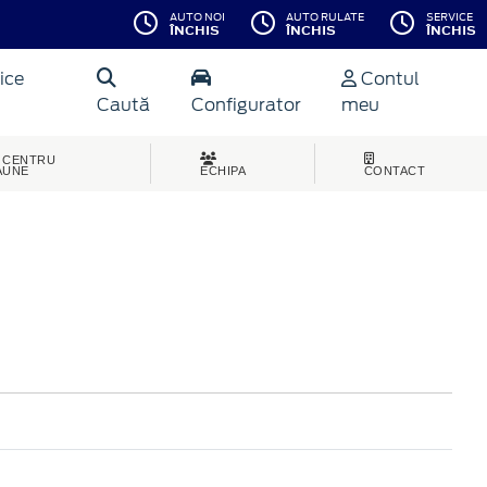
AUTO NOI
AUTO RULATE
SERVICE
ÎNCHIS
ÎNCHIS
ÎNCHIS
ice
Contul
Caută
Configurator
meu
CENTRU
AUNE
ECHIPA
CONTACT