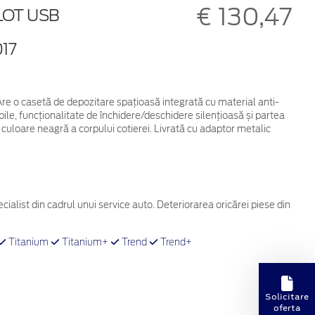
€ 130,47
LOT USB
17
 Are o casetă de depozitare spațioasă integrată cu material anti-
abile, funcționalitate de închidere/deschidere silențioasă și partea
, culoare neagră a corpului cotierei. Livrată cu adaptor metalic
cialist din cadrul unui service auto. Deteriorarea oricărei piese din
Titanium
Titanium+
Trend
Trend+
Solicitare
oferta