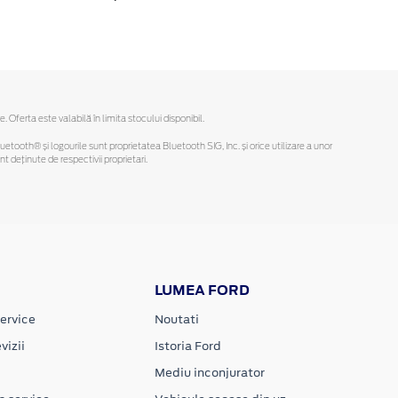
ferta este valabilă în limita stocului disponibil.
Bluetooth® și logourile sunt proprietatea Bluetooth SIG, Inc. și orice utilizare a unor
deținute de respectivii proprietari.
LUMEA FORD
ervice
Noutati
vizii
Istoria Ford
Mediu inconjurator