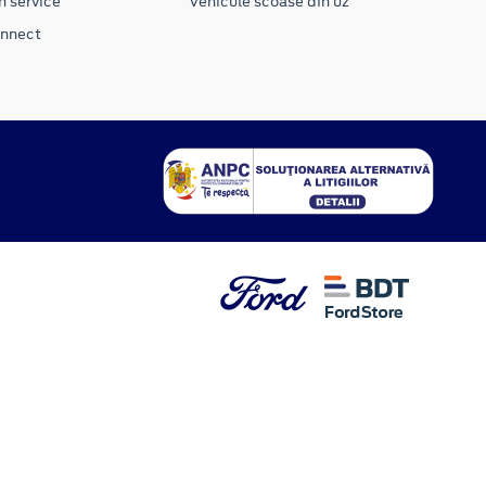
n service
Vehicule scoase din uz
onnect