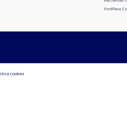
Rechemari i
FordPass C
litica cookies