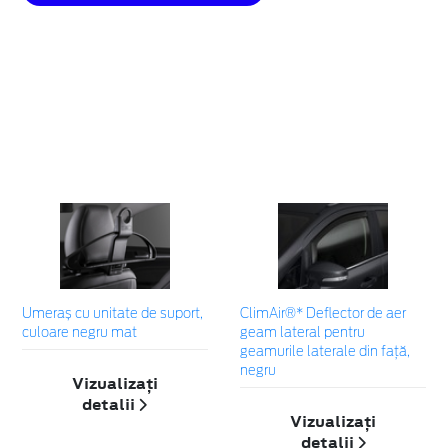
Umeraș cu unitate de suport,
ClimAir®* Deflector de aer
culoare negru mat
geam lateral pentru
geamurile laterale din faţă,
negru
Vizualizați
detalii
Vizualizați
detalii