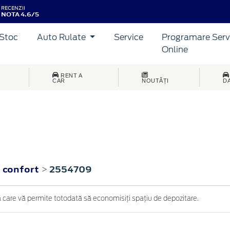
RECENZII
NOTA 4.6/5
Stoc
Auto Rulate
Service
Programare Serv
Online
RENT A
CAR
NOUTĂȚI
D
 confort
2554709
>
eră care vă permite totodată să economisiţi spaţiu de depozitare.