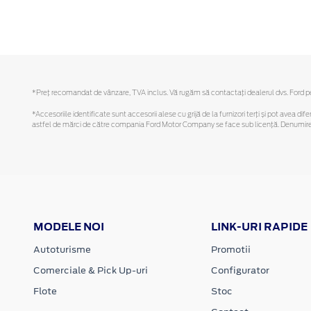
*Preţ recomandat de vânzare, TVA inclus. Vă rugăm să contactaţi dealerul dvs. Ford pent
*Accesoriile identificate sunt accesorii alese cu grijă de la furnizori terți și pot avea di
astfel de mărci de către compania Ford Motor Company se face sub licență. Denumirea iP
MODELE NOI
LINK-URI RAPIDE
Autoturisme
Promotii
Comerciale & Pick Up-uri
Configurator
Flote
Stoc