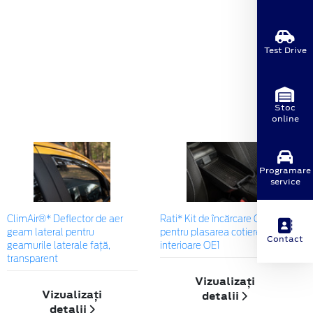
Test Drive
Stoc
online
Programare
service
ClimAir®* Deflector de aer
Rati* Kit de încărcare Qi
geam lateral pentru
pentru plasarea cotierei
Contact
geamurile laterale faţă,
interioare OE1
transparent
Vizualizați
Vizualizați
detalii
detalii