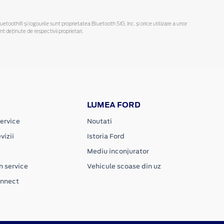
Bluetooth® și logourile sunt proprietatea Bluetooth SIG, Inc. și orice utilizare a unor
deținute de respectivii proprietari.
LUMEA FORD
ervice
Noutati
vizii
Istoria Ford
Mediu inconjurator
n service
Vehicule scoase din uz
onnect