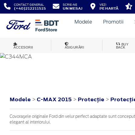
CONTACT GENERAL
SCRIE-NE
VEZI
(+40)212211515
UN MESAJ
PE HARTĂ
Modele
Promotii
BUY
ACCESORII
ASIGURĂRI
BACK
C-MAX
2015
Modele
C-MAX 2015
Protecţie
Protecţi
>
>
>
Covoraşele originale Ford din velur perfect adaptate sunt concepute
elegant al interiorului.