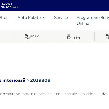
RECENZII
NOTA 4.6/5
Stoc
Auto Rulate
Service
Programare Serv
Online
RENT A
CAR
NOUTĂȚI
D
e interioară
2019308
>
 pentru a se asorta cu ornamentele de interior ale autovehiculului dvs. 