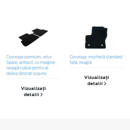
Covoraşe premium, velur
Covoraşe, mochetă standard
Spate, antracit, cu margine
faţă, neagră
neargă nubuk pentru al
doilea rând de scaune,
Vizualizați
detalii
Vizualizați
detalii