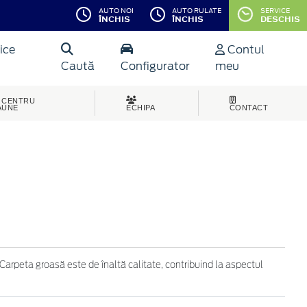
AUTO NOI
AUTO RULATE
SERVICE
ÎNCHIS
ÎNCHIS
DESCHIS
ice
Contul
Caută
Configurator
meu
CENTRU
AUNE
ECHIPA
CONTACT
Carpeta groasă este de înaltă calitate, contribuind la aspectul