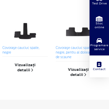
Test Drive
Stoc
online
Programare
Covoraşe cauciuc spate,
Covoraşe cauciuc spate,
service
negre
negre, pentru al doilea rând
de scaune
Vizualizați
Vizualizați
Contact
detalii
detalii