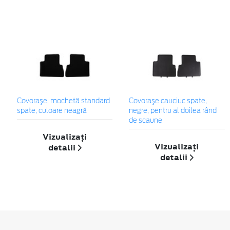
Covoraşe, mochetă standard
Covoraşe cauciuc spate,
spate, culoare neagră
negre, pentru al doilea rând
de scaune
Vizualizați
Vizualizați
detalii
detalii