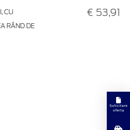
€ 53,91
, CU
EA RÂND DE
Solicitare
oferta