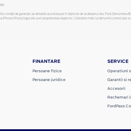
bil.
ferite condiții de garanție, iar detaliile acestora pot fi obținute de la dealerul dvs. Ford. Denumirea 
hone/iPod și logourile sunt proprietatea Apple Inc. Celelalte mărci și denumiri comerciale sunt 
FINANTARE
SERVICE
Persoane fizice
Operatiuni s
Persoane juridice
Garantii si re
Accesorii
Rechemari i
FordPass C