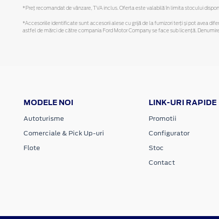
*Preţ recomandat de vânzare, TVA inclus. Oferta este valabilă în limita stocului disponi
*Accesoriile identificate sunt accesorii alese cu grijă de la furnizori terți și pot avea di
astfel de mărci de către compania Ford Motor Company se face sub licență. Denumirea iP
MODELE NOI
LINK-URI RAPIDE
Autoturisme
Promotii
Comerciale & Pick Up-uri
Configurator
Flote
Stoc
Contact