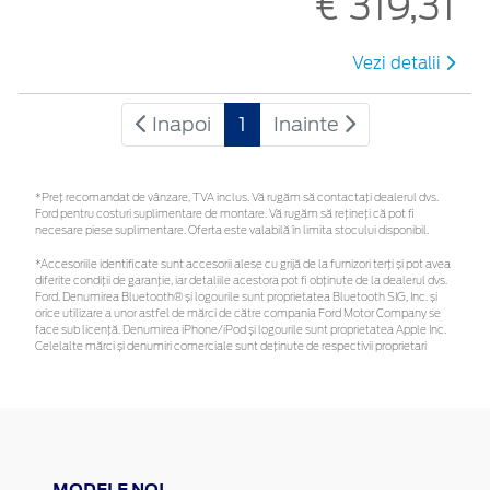
€ 319,31
Vezi detalii
Inapoi
1
Inainte
*Preţ recomandat de vânzare, TVA inclus. Vă rugăm să contactaţi dealerul dvs.
Ford pentru costuri suplimentare de montare. Vă rugăm să rețineți că pot fi
necesare piese suplimentare. Oferta este valabilă în limita stocului disponibil.
*Accesoriile identificate sunt accesorii alese cu grijă de la furnizori terți și pot avea
diferite condiții de garanție, iar detaliile acestora pot fi obținute de la dealerul dvs.
Ford. Denumirea Bluetooth® și logourile sunt proprietatea Bluetooth SIG, Inc. și
orice utilizare a unor astfel de mărci de către compania Ford Motor Company se
face sub licență. Denumirea iPhone/iPod și logourile sunt proprietatea Apple Inc.
Celelalte mărci și denumiri comerciale sunt deținute de respectivii proprietari
MODELE NOI