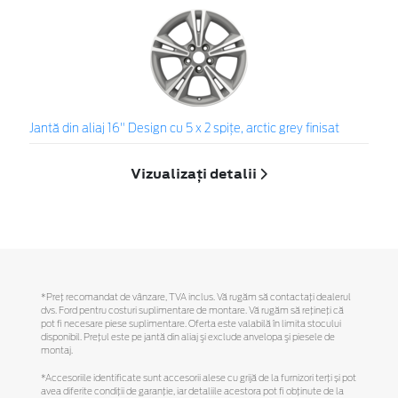
Jantă din aliaj 16" Design cu 5 x 2 spiţe, arctic grey finisat
Vizualizați detalii
*Preţ recomandat de vânzare, TVA inclus. Vă rugăm să contactaţi dealerul
dvs. Ford pentru costuri suplimentare de montare. Vă rugăm să reţineţi că
pot fi necesare piese suplimentare. Oferta este valabilă în limita stocului
disponibil. Preţul este pe jantă din aliaj şi exclude anvelopa şi piesele de
montaj.
*Accesoriile identificate sunt accesorii alese cu grijă de la furnizori terți și pot
avea diferite condiții de garanție, iar detaliile acestora pot fi obținute de la