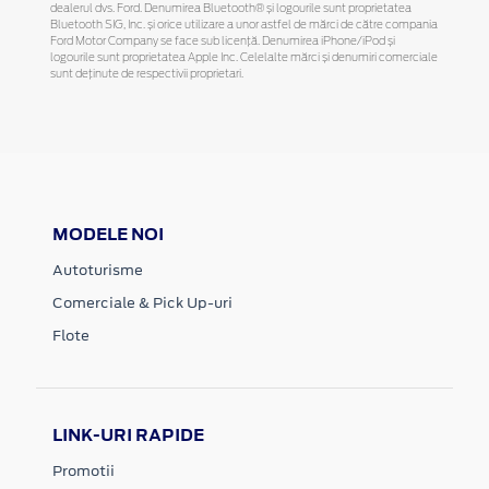
dealerul dvs. Ford. Denumirea Bluetooth® și logourile sunt proprietatea
Bluetooth SIG, Inc. și orice utilizare a unor astfel de mărci de către compania
Ford Motor Company se face sub licență. Denumirea iPhone/iPod și
logourile sunt proprietatea Apple Inc. Celelalte mărci și denumiri comerciale
sunt deținute de respectivii proprietari.
MODELE NOI
Autoturisme
Comerciale & Pick Up-uri
Flote
LINK-URI RAPIDE
Promotii