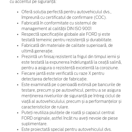
cu accentul pe siguranță:
Oferă soluția perfectă pentru autovehiculul dvs.,
împreună cu certificatul de confirmare (COC).
Fabricată în conformitate cu sistemul de
management al calității DIN ISO 9001
Respectă specificațiile globale ale FORD și este
testată temeinic pentru rezistență și durabilitate.
Fabricată din materiale de calitate superioară, de
ultimă generație.
Prezintă un finisaj rezistent la frigul din timpul iernii și
este testată la expunerea îndelungată la ceață salină,
pentru a asigura o rezistență excelentă la coroziune.
Fiecare jantă este verificată cu raze X pentru
detectarea defectelor de fabricație.
Este examinată pe o perioadă extinsă pe bancurile de
testare, precum și pe autovehicul, pentru a se asigura
menținerea nivelurilor de siguranță pe întreg ciclul de
viață al autovehiculului, precum și a performanțelor și
caracteristicilor de rulare.
Puteți reutiliza piulițele de roată și capacul central
FORD originale, astfel încât nu aveți nevoie de piese
suplimentare.
Este proiectată special pentru autovehiculul dvs.