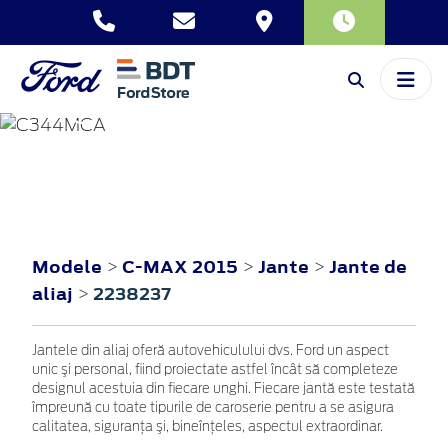
C-MAX
2015
Modele
C-MAX 2015
Jante
Jante de
>
>
>
aliaj
2238237
>
Jantele din aliaj oferă autovehiculului dvs. Ford un aspect
unic şi personal, fiind proiectate astfel încât să completeze
designul acestuia din fiecare unghi. Fiecare jantă este testată
împreună cu toate tipurile de caroserie pentru a se asigura
calitatea, siguranţa şi, bineînţeles, aspectul extraordinar.