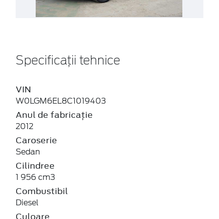
Specificații tehnice
VIN
W0LGM6EL8C1019403
Anul de fabricație
2012
Caroserie
Sedan
Cilindree
1 956 cm3
Combustibil
Diesel
Culoare