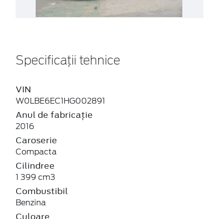
Specificații tehnice
VIN
W0LBE6EC1HG002891
Anul de fabricație
2016
Caroserie
Compacta
Cilindree
1 399 cm3
Combustibil
Benzina
Culoare