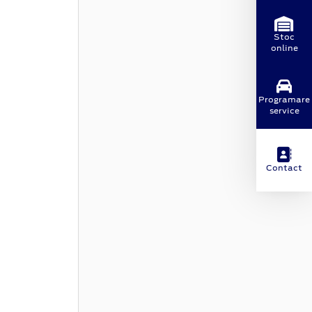
Stoc
online
Programare
service
Contact