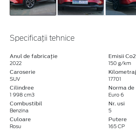
Specificații tehnice
Anul de fabricație
Emisii Co2
2022
150 g/km
Caroserie
Kilometra
SUV
17701
Cilindree
Norma de 
1 998 cm3
Euro 6
Combustibil
Nr. usi
Benzina
5
Culoare
Putere
Rosu
165 CP