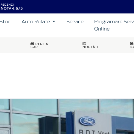
RECENZII
NOTA 4.6/5
Stoc
Auto Rulate
Service
Programare Serv
Online
RENT A
CAR
NOUTĂȚI
D