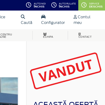
AUTO NOI
AUTO RULATE
SERVICE
ÎNCHIS
ÎNCHIS
DESCHIS
ice
Contul
Caută
Configurator
meu
CENTRU
AUNE
ECHIPA
CONTACT
ACEASTĂ OFERTĂ