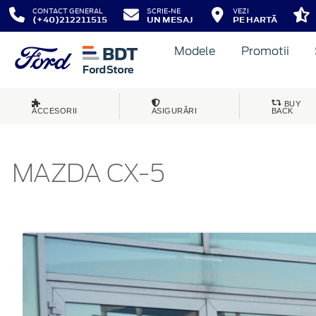
CONTACT GENERAL
SCRIE-NE
VEZI
(+40)212211515
UN MESAJ
PE HARTĂ
Modele
Promotii
BUY
ACCESORII
ASIGURĂRI
BACK
MAZDA CX-5