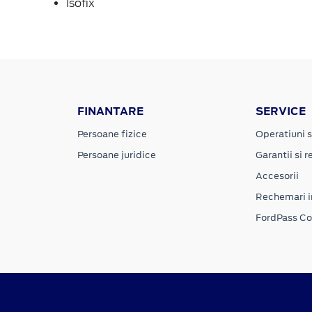
Isofix
FINANTARE
SERVICE
Persoane fizice
Operatiuni s
Persoane juridice
Garantii si re
Accesorii
Rechemari i
FordPass C